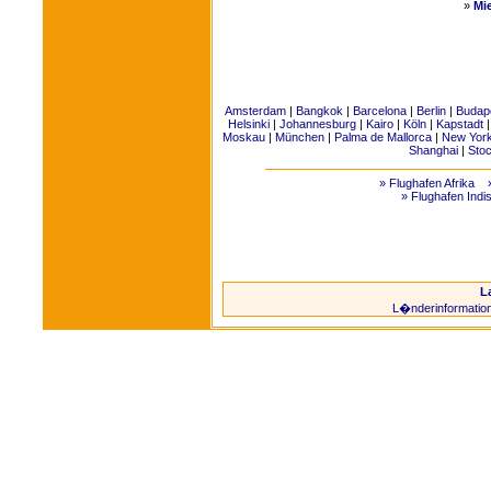
»
Mi
Amsterdam
|
Bangkok
|
Barcelona
|
Berlin
|
Budap
Helsinki
|
Johannesburg
|
Kairo
|
Köln
|
Kapstadt
Moskau
|
München
|
Palma de Mallorca
|
New Yor
Shanghai
|
Sto
» Flughafen Afrika
» Flughafen Indi
L
L�nderinformatio