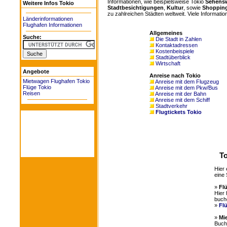
Informationen, wie beispielsweise Tokio
Sehensw
Weitere Infos Tokio
Stadtbesichtigungen
,
Kultur
, sowie
Shoppin
zu zahlreichen Städten weltweit. Viele Information
Länderinformationen
Flughafen Informationen
Allgemeines
Suche:
Die Stadt in Zahlen
Kontaktadressen
Kostenbeispiele
Stadtüberblick
Wirtschaft
Angebote
Anreise nach Tokio
Mietwagen Flughafen Tokio
Anreise mit dem Flugzeug
Flüge Tokio
Anreise mit dem Pkw/Bus
Reisen
Anreise mit der Bahn
Anreise mit dem Schiff
Stadtverkehr
Flugtickets Tokio
To
Hier 
eine 
»
Fl
Hier 
buch
»
Fl
»
Mi
Buche