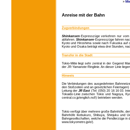
»
Mi
Anreise mit der Bahn
Zugverbindungen
Shinkansen
-Expresszüge verkehren nur vom 
abfahren.
Shinkansen
-Expresszüge fahren nac
Kyoto und Hiroshima sowie nach Fukuoka auf de
Kyoto und Osaka beträgt etwa drei Stunden, n
Transfer in die Stadt
Tokio-Mitte liegt sehr zentral in der Gegend M
der JR-Yamanote-Ringlinie. An dieser Linie lieg
Hinweis
Die Verbindungen des ausgedehnten Bahnnetz
den Stoßzeiten und an gesetzlichen Feiertagen
Leitung der
JR East
(Tel: (050) 20 16 16 03. In
Tokaido-Linie zwischen Tokio und Nagoya, K
central.co.jp/english.nsf/) betrieben werden.
Tokio verfügt über mehrere große Bahnhöfe, der 
Bahnhöfe Ikebukuro, Shibuya, Shinjuku und Ue
Bahngesellschaften, welche die Pendlerzüge in d
www.tokyometro.jp/e/).