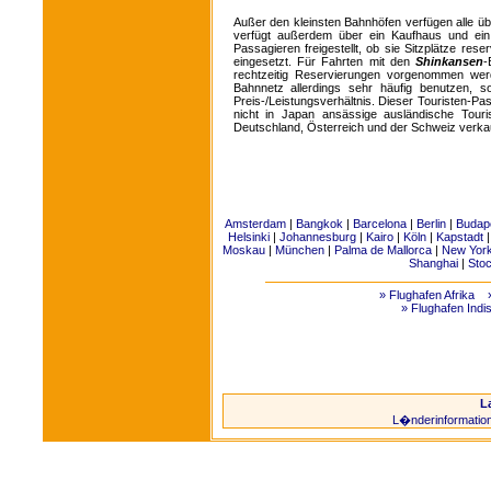
Außer den kleinsten Bahnhöfen verfügen alle ü
verfügt außerdem über ein Kaufhaus und ein
Passagieren freigestellt, ob sie Sitzplätze r
eingesetzt. Für Fahrten mit den
Shinkansen
-
rechtzeitig Reservierungen vorgenommen we
Bahnnetz allerdings sehr häufig benutzen, s
Preis-/Leistungsverhältnis. Dieser Touristen-Pa
nicht in Japan ansässige ausländische Tour
Deutschland, Österreich und der Schweiz verkau
Amsterdam
|
Bangkok
|
Barcelona
|
Berlin
|
Budap
Helsinki
|
Johannesburg
|
Kairo
|
Köln
|
Kapstadt
Moskau
|
München
|
Palma de Mallorca
|
New Yor
Shanghai
|
Sto
» Flughafen Afrika
» Flughafen Indi
L
L�nderinformatio