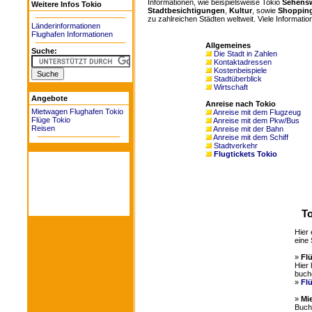
Informationen, wie beispielsweise Tokio
Sehensw
Weitere Infos Tokio
Stadtbesichtigungen
,
Kultur
, sowie
Shoppin
zu zahlreichen Städten weltweit. Viele Information
Länderinformationen
Flughafen Informationen
Allgemeines
Suche:
Die Stadt in Zahlen
Kontaktadressen
Kostenbeispiele
Stadtüberblick
Wirtschaft
Angebote
Anreise nach Tokio
Mietwagen Flughafen Tokio
Anreise mit dem Flugzeug
Flüge Tokio
Anreise mit dem Pkw/Bus
Reisen
Anreise mit der Bahn
Anreise mit dem Schiff
Stadtverkehr
Flugtickets Tokio
To
Hier 
eine 
»
Fl
Hier 
buch
»
Fl
»
Mi
Buche