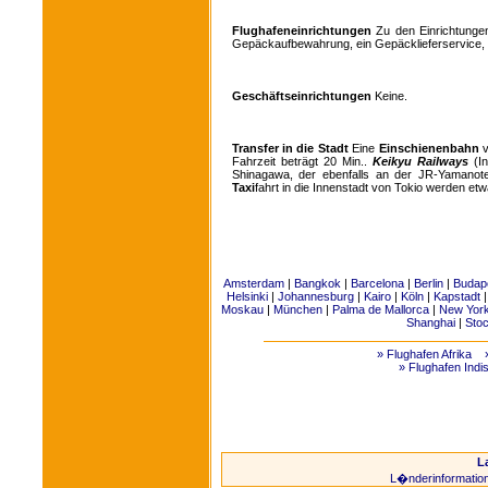
Flughafeneinrichtungen
Zu den Einrichtungen
Gepäckaufbewahrung, ein Gepäcklieferservice, e
Geschäftseinrichtungen
Keine.
Transfer in die Stadt
Eine
Einschienenbahn
v
Fahrzeit beträgt 20 Min..
Keikyu Railways
(In
Shinagawa, der ebenfalls an der JR-Yamanote-R
Taxi
fahrt in die Innenstadt von Tokio werden etw
Amsterdam
|
Bangkok
|
Barcelona
|
Berlin
|
Budap
Helsinki
|
Johannesburg
|
Kairo
|
Köln
|
Kapstadt
Moskau
|
München
|
Palma de Mallorca
|
New Yor
Shanghai
|
Sto
» Flughafen Afrika
» Flughafen Indi
L
L�nderinformatio