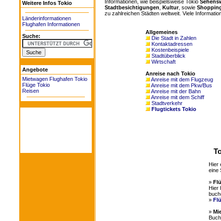
Informationen, wie beispielsweise Tokio
Sehensw
Weitere Infos Tokio
Stadtbesichtigungen
,
Kultur
, sowie
Shoppin
zu zahlreichen Städten weltweit. Viele Information
Länderinformationen
Flughafen Informationen
Allgemeines
Suche:
Die Stadt in Zahlen
Kontaktadressen
Kostenbeispiele
Stadtüberblick
Wirtschaft
Angebote
Anreise nach Tokio
Mietwagen Flughafen Tokio
Anreise mit dem Flugzeug
Flüge Tokio
Anreise mit dem Pkw/Bus
Reisen
Anreise mit der Bahn
Anreise mit dem Schiff
Stadtverkehr
Flugtickets Tokio
To
Hier 
eine 
»
Fl
Hier 
buch
»
Fl
»
Mi
Buche