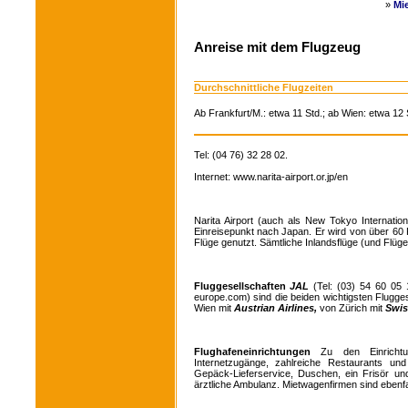
»
Mi
Anreise mit dem Flugzeug
Durchschnittliche Flugzeiten
Ab Frankfurt/M.: etwa 11 Std.; ab Wien: etwa 12 S
Tel: (04 76) 32 28 02.
Internet: www.narita-airport.or.jp/en
Narita Airport (auch als New Tokyo Internation
Einreisepunkt nach Japan. Er wird von über 60 F
Flüge genutzt. Sämtliche Inlandsflüge (und Flüg
Fluggesellschaften
JAL
(Tel: (03) 54 60 05
europe.com) sind die beiden wichtigsten Flugg
Wien mit
Austrian Airlines,
von Zürich mit
Swis
Flughafeneinrichtungen
Zu den Einrichtung
Internetzugänge, zahlreiche Restaurants und
Gepäck-Lieferservice, Duschen, ein Frisör un
ärztliche Ambulanz. Mietwagenfirmen sind ebenfa