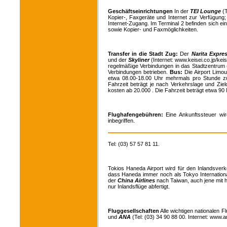
Geschäftseinrichtungen
In der
TEI Lounge
(T
Kopier-, Faxgeräte und Internet zur Verfügung
Internet-Zugang. Im Terminal 2 befinden sich ei
sowie Kopier- und Faxmöglichkeiten.
Transfer in die Stadt
Zug:
Der
Narita Expre
und der
Skyliner
(Internet: www.keisei.co.jp/kei
regelmäßige Verbindungen in das Stadtzentrum 
Verbindungen betrieben.
Bus:
Die Airport Limou
etwa 08.00-18.00 Uhr mehrmals pro Stunde zu
Fahrzeit beträgt je nach Verkehrslage und Ziel
kosten ab 20.000 . Die Fahrzeit beträgt etwa 90 
Flughafengebühren:
Eine Ankunftssteuer wird
inbegriffen.
Tel: (03) 57 57 81 11.
Tokios Haneda Airport wird für den Inlandsverk
dass Haneda immer noch als Tokyo International
der
China Airlines
nach Taiwan, auch jene mit h
nur Inlandsflüge abfertigt.
Fluggesellschaften
Alle wichtigen nationalen F
und
ANA
(Tel: (03) 34 90 88 00. Internet: www.