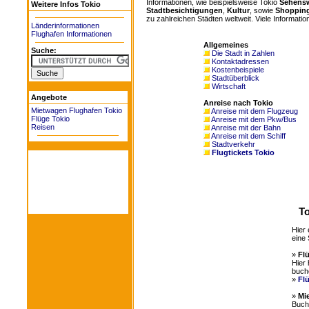
Informationen, wie beispielsweise Tokio
Sehensw
Weitere Infos Tokio
Stadtbesichtigungen
,
Kultur
, sowie
Shoppin
zu zahlreichen Städten weltweit. Viele Information
Länderinformationen
Flughafen Informationen
Allgemeines
Suche:
Die Stadt in Zahlen
Kontaktadressen
Kostenbeispiele
Stadtüberblick
Wirtschaft
Angebote
Anreise nach Tokio
Mietwagen Flughafen Tokio
Anreise mit dem Flugzeug
Flüge Tokio
Anreise mit dem Pkw/Bus
Reisen
Anreise mit der Bahn
Anreise mit dem Schiff
Stadtverkehr
Flugtickets Tokio
To
Hier 
eine 
»
Fl
Hier 
buch
»
Fl
»
Mi
Buche