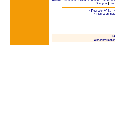
Shanghai
|
Sto
» Flughafen Afrika
» Flughafen Indi
L
L�nderinformatio