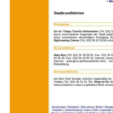
»
Mi
Stadtrundfahrten
Rundgänge
Bei der
Tokyo Tourist Information
(Tel: (03) 
durch verschiedene Gegenden der Stadt aufge
einen kostenlosen einstündigen Rundgang du
Sightseeing Centre
(Tel: (03) 38 42 55 66) erhäl
Busrundfahrten
Hato Bus
(Tel: (03) 34 35 60 81. Fax: (03) 34 3
20 95 00. Fax: (03) 56 20 95 02. Internet: www.j
Internet: www.jgl.co.jp/inbound/index.htm) 
Reiseleitung.
Bootsrundfahrten
Auf dem Fluß Sumida verkehrt regelmäßig ei
Odaiba (Tel: (03) 38 41 91 78).
Vingt-et-Un C
www.symphony-cruise.co.jp/indexe.html) veranst
Amsterdam
|
Bangkok
|
Barcelona
|
Berlin
|
Budap
Helsinki
|
Johannesburg
|
Kairo
|
Köln
|
Kapstadt
Moskau
|
München
|
Palma de Mallorca
|
New Yor