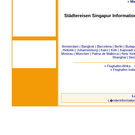
»
Mi
Städtereisen Singapur Informati
Amsterdam
|
Bangkok
|
Barcelona
|
Berlin
|
Budap
Helsinki
|
Johannesburg
|
Kairo
|
Köln
|
Kapstadt
Moskau
|
München
|
Palma de Mallorca
|
New Yor
Shanghai
|
Sto
» Flughafen Afrika
» Flughafen Indi
L
L�nderinformatio