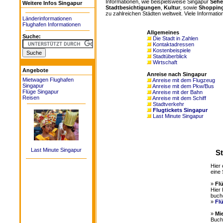
Informationen, wie beispielsweise Singapur
Sehe
Weitere Infos Singapur
Stadtbesichtigungen
,
Kultur
, sowie
Shoppin
zu zahlreichen Städten weltweit. Viele Information
Länderinformationen
Flughafen Informationen
Allgemeines
Suche:
Die Stadt in Zahlen
Kontaktadressen
Kostenbeispiele
Stadtüberblick
Wirtschaft
Angebote
Anreise nach Singapur
Mietwagen Flughafen
Anreise mit dem Flugzeug
Singapur
Anreise mit dem Pkw/Bus
Flüge Singapur
Anreise mit der Bahn
Reisen
Anreise mit dem Schiff
Stadtverkehr
Flugtickets Singapur
Last Minute Singapur
Last Minute Singapur
St
Hier 
eine 
»
Fl
Hier 
buch
»
Fl
»
Mi
Buche