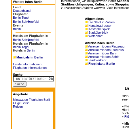
Informationen, wie beispielsweise Berlin
Sehensw
Weitere Infos Berlin
Stadtbesichtigungen
,
Kultur
, sowie
Shoppin
Land
zu zahlreichen Städten weltweit. Viele Information
Deutschland
Flughafen
Berlin Tegel
Allgemeines
Berlin Sch�nefeld
Die Stadt in Zahlen
Events
Kontaktadressen
Berlin
Kostenbeispiele
Stadtüberblick
Hotels am Flughafen
in
Wirtschaft
Berlin Sch�nefeld
Anreise nach Berlin
Hotels am Flughafen
in
Anreise mit dem Flugzeug
Berlin Tegel
Anreise mit dem Pkw/Bus
Hotels
in
Berlin
Anreise mit der Bahn
Anreise mit dem Schiff
Musicals in Berlin
Stadtverkehr
Flugtickets Berlin
Länderinformationen
Flughafen Informationen
Suche:
Be
Angebote
Hier 
eine 
Mietwagen Flughafen Berlin
Flüge Berlin
»
Fl
Reisen
Hier 
buch
»
Flü
»
Mi
Buche