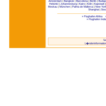
Amsterdam
|
Bangkok
|
Barcelona
|
Berlin
|
Budap
Helsinki
|
Johannesburg
|
Kairo
|
Köln
|
Kapstadt
Moskau
|
München
|
Palma de Mallorca
|
New Yor
Shanghai
|
Sto
» Flughafen Afrika
» Flughafen Indi
L
L�nderinformatio