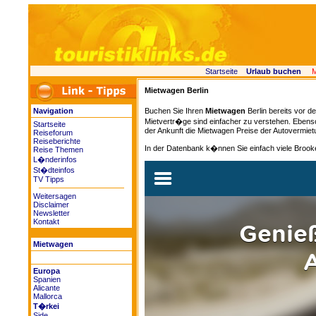
Startseite
Urlaub buchen
M
Mietwagen Berlin
Buchen Sie Ihren
Mietwagen
Berlin bereits vor d
Navigation
Mietvertr�ge sind einfacher zu verstehen. Eben
Startseite
der Ankunft die Mietwagen Preise der Autovermiet
Reiseforum
Reiseberichte
In der Datenbank k�nnen Sie einfach viele Brook
Reise Themen
L�nderinfos
St�dteinfos
TV Tipps
Weitersagen
Disclaimer
Newsletter
Kontakt
Mietwagen
Europa
Spanien
Alicante
Mallorca
T�rkei
Side