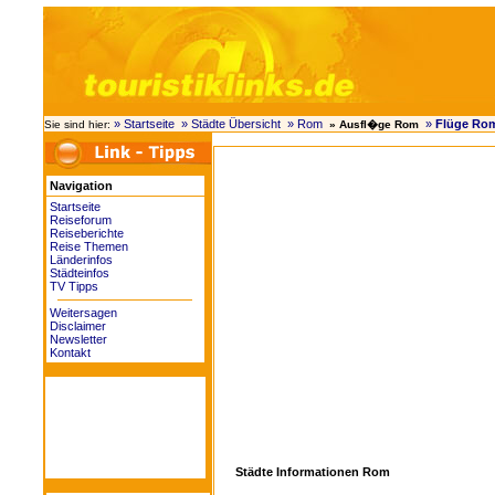
» Startseite
» Städte Übersicht
» Rom
»
Flüge Ro
Sie sind hier:
» Ausfl�ge Rom
Navigation
Startseite
Reiseforum
Reiseberichte
Reise Themen
Länderinfos
Städteinfos
TV Tipps
Weitersagen
Disclaimer
Newsletter
Kontakt
Städte Informationen Rom