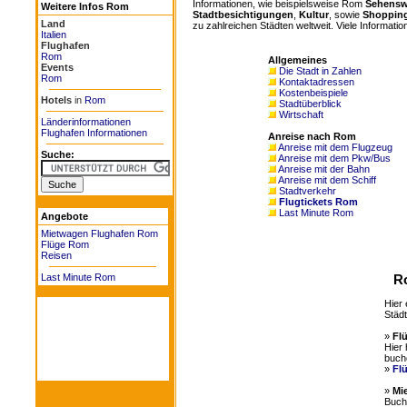
Informationen, wie beispielsweise Rom
Sehensw
Weitere Infos Rom
Stadtbesichtigungen
,
Kultur
, sowie
Shoppin
Land
zu zahlreichen Städten weltweit. Viele Informatio
Italien
Flughafen
Rom
Allgemeines
Events
Die Stadt in Zahlen
Rom
Kontaktadressen
Kostenbeispiele
Hotels
in
Rom
Stadtüberblick
Wirtschaft
Länderinformationen
Flughafen Informationen
Anreise nach Rom
Anreise mit dem Flugzeug
Suche:
Anreise mit dem Pkw/Bus
Anreise mit der Bahn
Anreise mit dem Schiff
Stadtverkehr
Flugtickets Rom
Last Minute Rom
Angebote
Mietwagen Flughafen Rom
Flüge Rom
Reisen
Last Minute Rom
R
Hier 
Städt
»
Fl
Hier 
buch
»
Fl
»
Mi
Buche