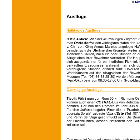
»
Mi
Ausflüge
Halbtägige Ausflüge
Ostia Antica:
Mit einer 40-minütigen Zugfahrt 
man
Ostia Antica
den wichtigsten Hafen des ka
v. Chr. von König Ancus Marcius angelegte Ha
befindet sich die Uferlinie drei Kilometer weite
stehenden Säulen, nach ein paar Stunden an die
Alltagsleben ihrer Bewohner vorstellen. Die Ha
sich ausgezeichnet für ein friedliches Picknic
verkauften Erzeugnisse, während man sich d
vergnügliche Stunden erinnert fühlt. Divers
Wohnhäusern auf das Alltagsleben der Bewohne
Museum (Tel: (06) 56 35 28 30) werden Münzen,
(Apr.-Okt.) bzw. von 08.30-17.00 Uhr (Nov.-März) 
Ganztägige Ausflüge
Tivoli:
Fährt man von Rom 30 km Richtung Osten
können auch einen
COTRAL
-Bus von Rebibbia 
nehmen. Der von den Römern im Jahr 338 v. C
Familien äußerst begehrt. Einer dieser Pracht
Lucrezia Borgia) gebaute
Villa dEste
(Tel: (07
und Perrin del Vaga geschmückt sind. Die Brun
der Eulenbrunnen, dessen Plätschern den Ruf 
imitieren soll.
Genauso viel Phantasie, wenn nicht noch mehr,