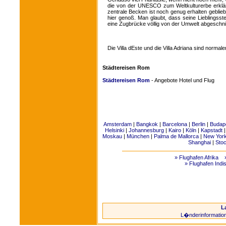
die von der UNESCO zum Weltkulturerbe erklä
zentrale Becken ist noch genug erhalten geblie
hier genoß. Man glaubt, dass seine Lieblingsstel
eine Zugbrücke völlig von der Umwelt abgeschnit
Die Villa dEste und die Villa Adriana sind normale
Städtereisen Rom
Städtereisen Rom
- Angebote Hotel und Flug
Amsterdam
|
Bangkok
|
Barcelona
|
Berlin
|
Budap
Helsinki
|
Johannesburg
|
Kairo
|
Köln
|
Kapstadt
Moskau
|
München
|
Palma de Mallorca
|
New Yor
Shanghai
|
Sto
» Flughafen Afrika
» Flughafen Indi
L
L�nderinformatio