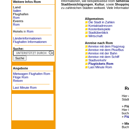
Informationen, wie beispielsweise Rom
Sehensw
Weitere Infos Rom
Stadtbesichtigungen
,
Kultur
, sowie
Shoppin
Land
zu zahlreichen Städten weltweit. Viele Informatio
Italien
Flughafen
Rom
Allgemeines
Events
Die Stadt in Zahlen
Rom
Kontaktadressen
Kostenbeispiele
Hotels
in
Rom
Stadtüberblick
Wirtschaft
Länderinformationen
Flughafen Informationen
Anreise nach Rom
Anreise mit dem Flugzeug
Suche:
Anreise mit dem Pkw/Bus
Anreise mit der Bahn
Anreise mit dem Schiff
Stadtverkehr
Flugtickets Rom
Last Minute Rom
Angebote
Mietwagen Flughafen Rom
Flüge Rom
Reisen
Last Minute Rom
Ro
Hier 
Städt
»
Fl
Hier 
buch
»
Fl
»
Mi
Buche