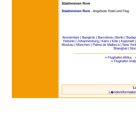
Städtereisen Rom
Städtereisen Rom
- Angebote Hotel und Flug
Amsterdam
|
Bangkok
|
Barcelona
|
Berlin
|
Budap
Helsinki
|
Johannesburg
|
Kairo
|
Köln
|
Kapstadt
Moskau
|
München
|
Palma de Mallorca
|
New Yor
Shanghai
|
Sto
» Flughafen Afrika
» Flughafen Indi
L
L�nderinformatio