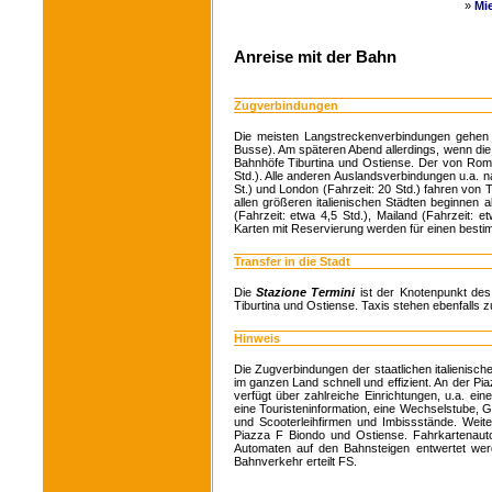
»
Mi
Anreise mit der Bahn
Zugverbindungen
Die meisten Langstreckenverbindungen gehen
Busse). Am späteren Abend allerdings, wenn die 
Bahnhöfe Tiburtina und Ostiense. Der von Ro
Std.). Alle anderen Auslandsverbindungen u.a. n
St.) und London (Fahrzeit: 20 Std.) fahren von 
allen größeren italienischen Städten beginnen a
(Fahrzeit: etwa 4,5 Std.), Mailand (Fahrzeit: 
Karten mit Reservierung werden für einen besti
Transfer in die Stadt
Die
Stazione Termini
ist der Knotenpunkt d
Tiburtina und Ostiense. Taxis stehen ebenfalls z
Hinweis
Die Zugverbindungen der staatlichen italienisc
im ganzen Land schnell und effizient. An der 
verfügt über zahlreiche Einrichtungen, u.a. e
eine Touristeninformation, eine Wechselstube, G
und Scooterleihfirmen und Imbissstände. Weiter
Piazza F Biondo und Ostiense. Fahrkartenaut
Automaten auf den Bahnsteigen entwertet werd
Bahnverkehr erteilt FS.