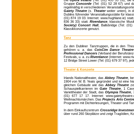
Gruppe
Concorde
(Tel: (01) 52 28 67) und 
regelmäßig in verschiedenen Veranstaltungsorten
Gaiety Theatre
(s.
Theater
weiter unten), in 
Dublins führender Veranstaltungsstätte für klas
(01) 874 19 03. Internet: www.hughlane.ie) stat
836 36 33) statt.
Riverdance
, klassische Musi
Society) Concert Hall
, Ballsbridge (Tel: (0
Klassikkonzerte genutzt.
Tanz
Zu den Dubliner Tanztruppen, die in den The
gehören u. a. das
CoisCim Dance Theatre
Professional Dancers
(Verband der Berufstänze
Festivals, u. a. zu
Riverdance
(Internet: www.r
12 Bridge Street Lower (Tel: (01) 679 37 97), jed
Theater & Konzerte
Irlands Nationaltheater, das
Abbey Theatre
, be
1904 von W. B. Yeats gegründet und ist eine his
gleichen Gebäude wie das
Abbey Theatre
ze
Schauspielkarrieren im
Gate Theatre
, 1 Cave
Variettheater der Stadt, das
Olympia Theatre
,
(01) 677 17 17. Internet: www.gaietytheatr
Weihnachtsmärchen. Das
Projects Arts Centr
Programm mit Dichterlesungen, Theater und Tan
In dem Einkaufszentrum
Crossridge Investme
über rund 260 Sitzplätze und zeigt Tragödien, K