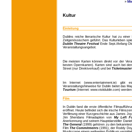
»
Mi
Kultur
Einleitung
Dublins reiche literarische Kultur hat zu eine
Zeitgenössischem geführt. Das Kulturleben spi
Dublin Theatre Festival
Ende Sept./Anfang O
Veranstaltungsangebot.
Die meisten Karten können direkt vor der Ver
besten Opernkarten). Karten sind auch bei de
Street (nur Direktverkauf) und bei
Ticketmaste
Im Internet (www.entertainment.ie) gibt e
Veranstaltungshinweise für Dublin bietet das M
Tourism
(Internet: www.visitdublin.com) werden t
Film
In Dublin fand die erste öffentliche Filmauffüh
eröffnet. Heute befindet sich die irische Filmsze
Verfilmung einer Kurzgeschichte aus James Jo
Jim Sheridans Filmadaption von
My Left 
Anerkennung und seinem Hauptdarsteller Danie
The General
(1999) gehören zu den bekanntesten
Film
The Commitments
(1991), der Roddy Doy
Musikszene einem weltweiten Publikum vermitte