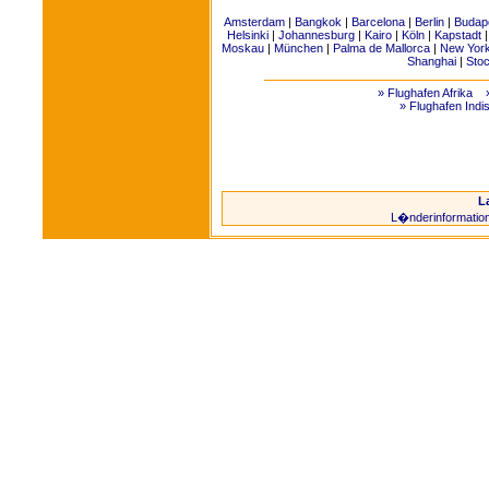
Amsterdam
|
Bangkok
|
Barcelona
|
Berlin
|
Budap
Helsinki
|
Johannesburg
|
Kairo
|
Köln
|
Kapstadt
Moskau
|
München
|
Palma de Mallorca
|
New Yor
Shanghai
|
Sto
» Flughafen Afrika
» Flughafen Indi
L
L�nderinformatio