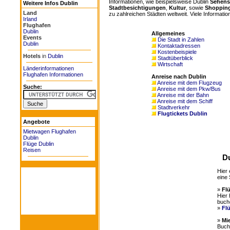
Informationen, wie beispielsweise Dublin
Sehens
Weitere Infos Dublin
Stadtbesichtigungen
,
Kultur
, sowie
Shoppin
Land
zu zahlreichen Städten weltweit. Viele Information
Irland
Flughafen
Dublin
Allgemeines
Events
Die Stadt in Zahlen
Dublin
Kontaktadressen
Kostenbeispiele
Hotels
in
Dublin
Stadtüberblick
Wirtschaft
Länderinformationen
Flughafen Informationen
Anreise nach Dublin
Anreise mit dem Flugzeug
Suche:
Anreise mit dem Pkw/Bus
Anreise mit der Bahn
Anreise mit dem Schiff
Stadtverkehr
Flugtickets Dublin
Angebote
Mietwagen Flughafen
Dublin
Flüge Dublin
Reisen
Du
Hier 
eine 
»
Fl
Hier 
buch
»
Fl
»
Mi
Buche