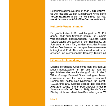
Experimentalfilme werden im
Irish Film Centre 
55 00), gezeigt. Zu den Mainstream-Kinos gehö
Virgin Multiplex
in der Parnell Street (Tel: 
Herald
sowie vom
Irish Film Centre
veröffentlic
Kulturelle Veranstaltungen
Die größte kulturelle Veranstaltung ist der St. 
ganze Stadt zum Stillstand kommt. Im Sommer
verschiedenen georgianischen Häusern Dubli
Veranstaltung des Jahres ist der Bloomsday, an
Juni statt, an dem Tag, an dem einst der Prot
beiden Oktoberwochen versprechen einen weite
beteiligt sind. Ende November werden mit dem
örtlichen und internationalen Comedy-Talente in D
Literarische Anmerkungen
Dublins literarische Geschichte geht mit dem
B
jedoch hauptsächlich im 19. und 20. Jahrhun
geschrieben, dessen Familiengruft sich in der
Wilde, George Bernard Shaw und ganz besonde
europäische Literatur. James Joyces anspru
Roman aller Zeiten. Den Nobelpreis für Liter
(1916), und 1969 Samuel Beckett. Der bekannte
Hostage
(1965), fand im Pub McDaids in der Ha
Autorin von
My Left Foot
(1989), Roddy Doyl
Binchy mit ihren zahlreichen Bestsellern, u. a.
Th
Musik
Die
Opera Ireland
(Tel: (01) 453 55 19), die 