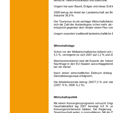
Bereiche Telekommunikation und Elektronik.
Ungarn hat auer Bauxit, Erdgas und etwas Erdl
2008 betrug der Anteil der Landwirtschaft am B
Industrie 36,9 %.
Der Tourismus ist ein wichtiger Wirtschaftsfakt
sich die Zahl der Auslandsgste schon mehr als
entspricht gegenber dem Vorjahr einem Plus von
Ungarn exportiert traditionell landwirtschaftli
Wirtschaftslage
Schon vor der Weltwirtschaftskrise befand sich
4,1 %, verringerte es sich 2007 auf 1,2 % und 2
Wachstumsmotoren sind die Exporte der Industrie
Nachfrage in den EU-Staaten ausschlaggebend: 
ber ein Viertel.
Nach einem wirtschaftlichen Einbruch Anfang
Dienstleistungsstaat erfolgreich.
Die Arbeitslosenrate betrug 20077,3 % und stieg
(2007: 8 %, 2008: 6,1 %).
Wirtschaftspolitik
Mit einem Konvergenzprogramm versucht Ungarn,
Haushaltsdefizit lag 2007 bereinigt 4,9 %
Konvergenzkriteriums bleiben. Die Regierung 
Staatshaushalt weiter zu konsolidieren. Mit der 