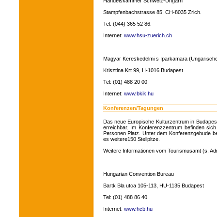
Handelskammer Schweiz-Ungarn
Stampfenbachstrasse 85, CH-8035 Zrich.
Tel: (044) 365 52 86.
Internet:
www.hsu-zuerich.ch
Magyar Kereskedelmi s Iparkamara (Ungarische
Krisztina Krt 99, H-1016 Budapest
Tel: (01) 488 20 00.
Internet:
www.bkik.hu
Konferenzen/Tagungen
Das neue Europische Kulturzentrum in Budapes
erreichbar. Im Konferenzzentrum befinden sich
Personen Platz. Unter dem Konferenzgebude befin
es weitere150 Stellpltze.
Weitere Informationen vom Tourismusamt (s. Adr
Hungarian Convention Bureau
Bartk Bla utca 105-113, HU-1135 Budapest
Tel: (01) 488 86 40.
Internet:
www.hcb.hu