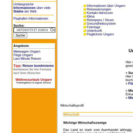
Umfangreiche
Informationen über Ungarn
Informationen
über viele
Reisewarnungen
Städte
der Welt
Kontakt-Adressen
Klima
Flughafen Informationen
Reisepass / Visum
Gesundheitssystem
Suche:
Feiertage
Unterkunft
Flugtickets Ungarn
Angebote
Un
Mietwagen Ungarn
Flüge Ungarn
Last Minute Reisen
Hier 
gewü
Tipp:
Reisen kombinieren
Kombinieren Sie Ihre Fernreise
»
Su
nach Ihren Wünschen
Hier 
Wellnessurlaub Ungarn
buch
Hotelangebote mit eigener Anreise
»
Fl
»
Mi
Erku
»
Mi
Wirtschaftsprofil
Wirtschaft
Wichtige Wirtschaftszweige
Das Land ist stark vom Auenhandel abhngig.