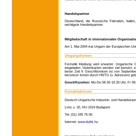
Handelspartner
Deutschland, die Russische Fderation, Italie
wichtigste Handelspartner.
Mitgliedschaft in internationalen Organisati
Am 1. Mai 2004 trat Ungarn der Europischen Unio
Umgangsformen
Formelle Kleidung wird erwartet. Ungarische 
eingeladen. Visitenkarten werden viel benutzt; 
beste Zeit fr Geschftsreisen ist von Septembe
bersetzer knnen durch HNTO (s. Adressen) geb
Geschftszeiten:
Mo-Do 08.30-16.30 Uhr, Fr 08.
Kontaktadressen
Deutsch-Ungarische Industrie- und Handelska
Lvhz u. 30, HU-1024 Budapest
Tel: (01) 345 76 00.
Internet:
www.duihk.hu