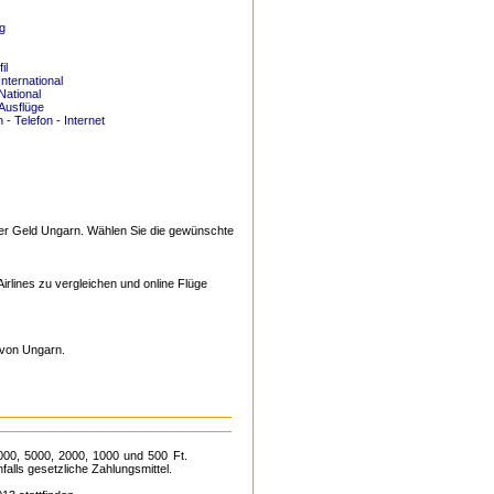
g
il
nternational
National
Ausflüge
- Telefon - Internet
über Geld Ungarn. Wählen Sie die gewünschte
Airlines zu vergleichen und online Flüge
 von Ungarn.
000, 5000, 2000, 1000 und 500 Ft.
alls gesetzliche Zahlungsmittel.