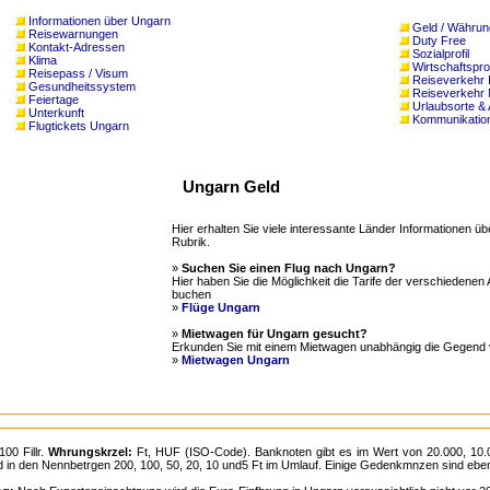
Informationen über Ungarn
Geld / Währun
Reisewarnungen
Duty Free
Kontakt-Adressen
Sozialprofil
Klima
Wirtschaftsprof
Reisepass / Visum
Reiseverkehr I
Gesundheitssystem
Reiseverkehr 
Feiertage
Urlaubsorte & 
Unterkunft
Kommunikation 
Flugtickets Ungarn
Ungarn Geld
Hier erhalten Sie viele interessante Länder Informationen 
Rubrik.
»
Suchen Sie einen Flug nach Ungarn?
Hier haben Sie die Möglichkeit die Tarife der verschiedenen 
buchen
»
Flüge Ungarn
»
Mietwagen für Ungarn gesucht?
Erkunden Sie mit einem Mietwagen unabhängig die Gegend
»
Mietwagen Ungarn
100 Fillr.
Whrungskrzel:
Ft, HUF (ISO-Code). Banknoten gibt es im Wert von 20.000, 10.
 in den Nennbetrgen 200, 100, 50, 20, 10 und5 Ft im Umlauf. Einige Gedenkmnzen sind ebenf