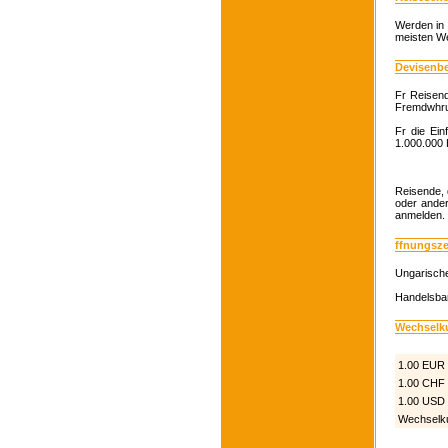
Werden in 
meisten We
Devisenb
Fr Reisend
Fremdwhru
Fr die Ei
1.000.000
Reisende, 
oder ander
anmelden.
ffnungsze
Ungarische
Handelsban
Wechselk
1.00 EUR
1.00 CHF
1.00 USD
Wechselku