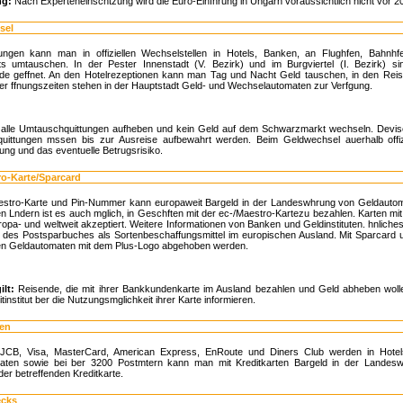
g:
Nach Experteneinschtzung wird die Euro-Einfhrung in Ungarn voraussichtlich nicht vor 20
sel
ngen kann man in offiziellen Wechselstellen in Hotels, Banken, an Flughfen, Bahnhf
ts umtauschen. In der Pester Innenstadt (V. Bezirk) und im Burgviertel (I. Bezirk) 
e geffnet. An den Hotelrezeptionen kann man Tag und Nacht Geld tauschen, in den Reis
er ffnungszeiten stehen in der Hauptstadt Geld- und Wechselautomaten zur Verfgung.
 alle Umtauschquittungen aufheben und kein Geld auf dem Schwarzmarkt wechseln. Devis
ittungen mssen bis zur Ausreise aufbewahrt werden. Beim Geldwechsel auerhalb offiziel
ung und das eventuelle Betrugsrisiko.
ro-Karte/Sparcard
estro-Karte und Pin-Nummer kann europaweit Bargeld in der Landeswhrung von Geldautom
n Lndern ist es auch mglich, in Geschften mit der ec-/Maestro-Kartezu bezahlen. Karten m
opa- und weltweit akzeptiert. Weitere Informationen von Banken und Geldinstituten. hnliches
 des Postsparbuches als Sortenbeschaffungsmittel im europischen Ausland. Mit Sparcar
en Geldautomaten mit dem Plus-Logo abgehoben werden.
ilt:
Reisende, die mit ihrer Bankkundenkarte im Ausland bezahlen und Geld abheben wollen,
tinstitut ber die Nutzungsmglichkeit ihrer Karte informieren.
ten
 JCB, Visa, MasterCard, American Express, EnRoute und Diners Club werden in Hotels
aten sowie bei ber 3200 Postmtern kann man mit Kreditkarten Bargeld in der Landesw
der betreffenden Kreditkarte.
ecks