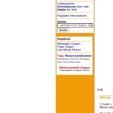
Umfangreiche
Informationen
über viele
Städte
der Welt
Flughafen Informationen
Suche:
Angebote
Mietwagen Ungarn
Flüge Ungarn
Last Minute Reisen
Tipp:
Reisen kombinieren
Kombinieren Sie Ihre Fernreise
nach Ihren Wünschen
Wellnessurlaub Ungarn
Hotelangebote mit eigener Anreise
Geld
Whrung
1 Forint = 
Mnzen sind