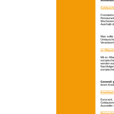
Anmerkun
Geldwech
Fremdwhru
Restauran
Wochenend
Auerhalb d
Man sollte
Umtauschqu
Verantwort
ec-/Maest
Mit ec-/Ma
europische
werden eur
Nachfolger
europisch
Generell g
ihrem Kredi
Kreditkar
Eurocard,
Geldautom
Aussteller 
Reisesch