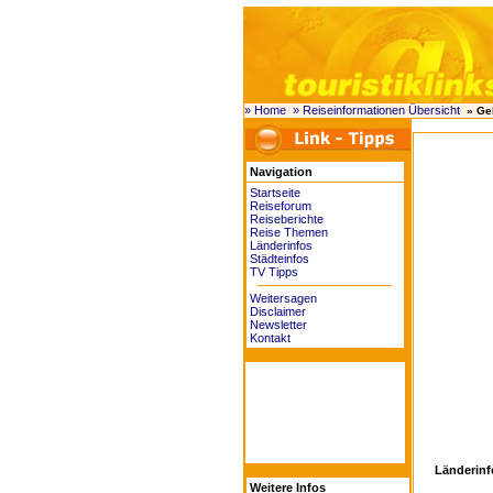
» Home
» Reiseinformationen Übersicht
» Ge
Navigation
Startseite
Reiseforum
Reiseberichte
Reise Themen
Länderinfos
Städteinfos
TV Tipps
Weitersagen
Disclaimer
Newsletter
Kontakt
Länderinf
Weitere Infos