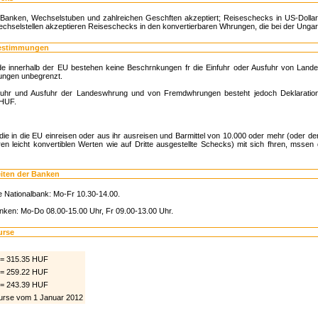
Banken, Wechselstuben und zahlreichen Geschften akzeptiert; Reiseschecks in US-Dolla
chselstellen akzeptieren Reiseschecks in den konvertierbaren Whrungen, die bei der Ungari
estimmungen
e innerhalb der EU bestehen keine Beschrnkungen fr die Einfuhr oder Ausfuhr von Land
ngen unbegrenzt.
nfuhr und Ausfuhr der Landeswhrung und von Fremdwhrungen besteht jedoch Deklaratio
 HUF.
die in die EU einreisen oder aus ihr ausreisen und Barmittel von 10.000 oder mehr (oder
en leicht konvertiblen Werten wie auf Dritte ausgestellte Schecks) mit sich fhren, mssen
iten der Banken
 Nationalbank: Mo-Fr 10.30-14.00.
ken: Mo-Do 08.00-15.00 Uhr, Fr 09.00-13.00 Uhr.
urse
 = 315.35 HUF
 = 259.22 HUF
 = 243.39 HUF
rse vom 1 Januar 2012