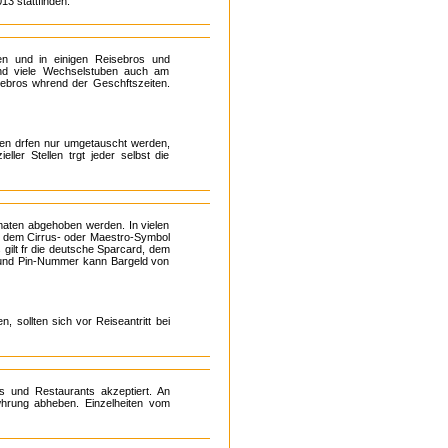
13 stattfinden.
en und in einigen Reisebros und
sind viele Wechselstuben auch am
ebros whrend der Geschftszeiten.
en drfen nur umgetauscht werden,
ler Stellen trgt jeder selbst die
aten abgehoben werden. In vielen
it dem Cirrus- oder Maestro-Symbol
 gilt fr die deutsche Sparcard, dem
d und Pin-Nummer kann Bargeld von
 sollten sich vor Reiseantritt bei
 und Restaurants akzeptiert. An
hrung abheben. Einzelheiten vom