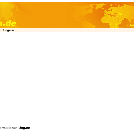
ld Ungarn
ormationen Ungarn