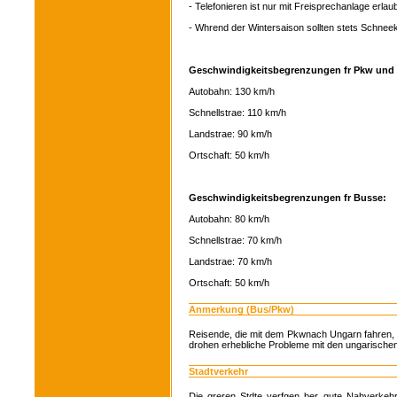
- Telefonieren ist nur mit Freisprechanlage erlaub
- Whrend der Wintersaison sollten stets Schnee
Geschwindigkeitsbegrenzungen fr Pkw und 
Autobahn: 130 km/h
Schnellstrae: 110 km/h
Landstrae: 90 km/h
Ortschaft: 50 km/h
Geschwindigkeitsbegrenzungen fr Busse:
Autobahn: 80 km/h
Schnellstrae: 70 km/h
Landstrae: 70 km/h
Ortschaft: 50 km/h
Anmerkung (Bus/Pkw)
Reisende, die mit dem Pkwnach Ungarn fahren, so
drohen erhebliche Probleme mit den ungarische
Stadtverkehr
Die greren Stdte verfgen ber gute Nahverkeh