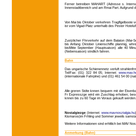
Ferner betreiben MAHART (Adresse s. Internat
Innenstadtbereich und am Rmai Part. Aufgrund d
Von Mai bis Oktober verkehren Tragflgelboote v
ist vom Vigad-Platz unterhalb des Pester Hoteluf
Zustzlicher Fhrverkehr auf dem Balaton (Mai-
bis Anfang Oktober Linienschiffe planmig, whr
bisMitte September (Hauptsaison) alle 40 M
(Nebensaison) stndlich fahren.
Bahn
Das ungarische Schienennetz verluft strahlenfrm
Tel/Fax: (01) 322 84 05; Internet:
www.mav.h
(internationale Fahrplne) und (01) 461 54 00 (nati
Alle greren Stdte knnen bequem mit der Eisenba
Fr Expresszge wird ein Zuschlag erhoben; beso
knnen bis zu 60 Tage im Voraus gekauft werden
Nostalgiezge
(Internet:
www.mavnosztalgia.hu
Kismaros(im Frhling und Sommer jeweils samsta
Weitere Informationen sind erhltlich bei MAV No
Anmerkung (Bahn)