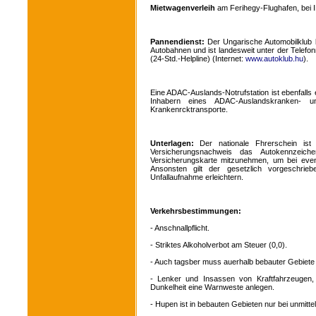
Mietwagenverleih
am Ferihegy-Flughafen, bei 
Pannendienst:
Der Ungarische Automobilklub 
Autobahnen und ist landesweit unter der Telefo
(24-Std.-Helpline) (Internet:
www.autoklub.hu
).
Eine ADAC-Auslands-Notrufstation ist ebenfalls e
Inhabern eines ADAC-Auslandskranken- und
Krankenrcktransporte.
Unterlagen:
Der nationale Fhrerschein is
Versicherungsnachweis das Autokennzeic
Versicherungskarte mitzunehmen, um bei eve
Ansonsten gilt der gesetzlich vorgeschrie
Unfallaufnahme erleichtern.
Verkehrsbestimmungen:
- Anschnallpflicht.
- Striktes Alkoholverbot am Steuer (0,0).
- Auch tagsber muss auerhalb bebauter Gebiete 
- Lenker und Insassen von Kraftfahrzeugen,
Dunkelheit eine Warnweste anlegen.
- Hupen ist in bebauten Gebieten nur bei unmittel