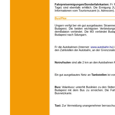
Fahrpreisermigungen/Sonderfahrkarten:
Fr R
Tage) sind ebenfalls erhltlich. Die Ermigung 
Informationen vom Tourismusamt (s. Adressen).
Bus/Pkw
Ungarn verfgt ber ein gut ausgebautes Straennet
Budapest. Die beiden wichtigsten Verbindun
demBalaton verbindet. Die M3 verbindet Bud
Budapest nach Sdungarn.
Fr die Autobahnen (Internet:
www.autobahn.hu
)
den Zahlstellen der Autobahn, an der Grenzstati
Notrufsulen
sind alle 2 km an den Autobahnen 
Ein gut ausgebautes Netz an
Tankstellen
ist vor
Bus:
Volanbusz unterhlt Buslinien zu den Stdte
Budapest mit dem Bus zu erreichen. Die Fah
Busnetzkarte.
Taxi:
Zur Vermeidung unangenehmer berraschungen