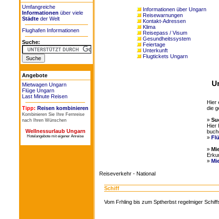
Umfangreiche
Informationen über Ungarn
Informationen
über viele
Reisewarnungen
Städte
der Welt
Kontakt-Adressen
Klima
Flughafen Informationen
Reisepass / Visum
Gesundheitssystem
Suche:
Feiertage
Unterkunft
Flugtickets Ungarn
Angebote
Un
Mietwagen Ungarn
Flüge Ungarn
Last Minute Reisen
Hier 
die 
Tipp:
Reisen kombinieren
Kombinieren Sie Ihre Fernreise
»
Su
nach Ihren Wünschen
Hier 
Wellnessurlaub Ungarn
buch
Hotelangebote mit eigener Anreise
»
Fl
»
Mi
Erku
»
Mi
Reiseverkehr - National
Schiff
Vom Frhling bis zum Sptherbst regelmiger Schiff