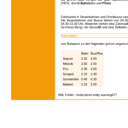
(HEV), drei
U-Bahn
linien und
Fhren
.
Fahrkarten fr Straenbahnen und Omnibusse sind im 
Die Straenbahnen und Busse fahren von 04.30-2
04.30-23.30 Uhr. Weiterhin stehen eine Zahnradb
Szchenyi-Berg), ein Sessellift und eine Seilbah
Fahrzeiten
von Budapest zu den folgenden greren ungarisch
Bahn
Bus/Pkw
Sopron
2.25
3.00
Miskolc
2.00
2.00
Pcs
2.35
3.00
Szeged
2.15
2.30
Szentendre
0.40
0.30
Balaton
2.15
2.00
XML Fehler: Undeclared entity warning677