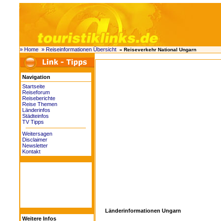
» Home
» Reiseinformationen Übersicht
» Reiseverkehr National Ungarn
Navigation
Startseite
Reiseforum
Reiseberichte
Reise Themen
Länderinfos
Städteinfos
TV Tipps
Weitersagen
Disclaimer
Newsletter
Kontakt
Länderinformationen Ungarn
Weitere Infos