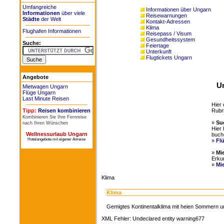
Umfangreiche
Informationen über Ungarn
Informationen
über viele
Reisewarnungen
Städte
der Welt
Kontakt-Adressen
Klima
Flughafen Informationen
Reisepass / Visum
Gesundheitssystem
Suche:
Feiertage
Unterkunft
Flugtickets Ungarn
Angebote
U
Mietwagen Ungarn
Flüge Ungarn
Last Minute Reisen
Hier 
Rubri
Tipp:
Reisen kombinieren
Kombinieren Sie Ihre Fernreise
»
Su
nach Ihren Wünschen
Hier 
Wellnessurlaub Ungarn
buch
Hotelangebote mit eigener Anreise
»
Fl
»
Mi
Erku
»
Mi
Klima
Klima
Gemigtes Kontinentalklima mit heien Sommern und
XML Fehler: Undeclared entity warning677