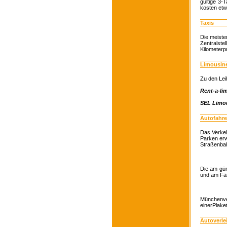
gültige 3-
kosten etw
Taxis
Die meist
Zentralstel
Kilometerpr
Limousin
Zu den Lei
Rent-a-li
SEL Limou
Autofahre
Das Verkeh
Parken erw
Straßenbah
Die am gün
und am Fär
Münchenve
einerPlake
Autoverle