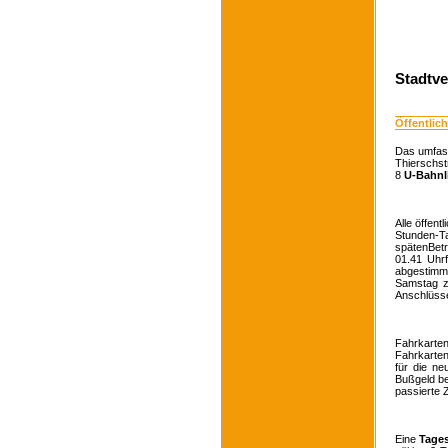
Stadtve
Öffentlich
Das umfass
Thierschst
8
U-Bahnl
Alle öffen
Stunden-
spätenBet
01.41 Uhr
abgestimm
Samstag z
Anschlüss
Fahrkart
Fahrkarten
für die ne
Bußgeld bes
passierte Z
Eine
Tages