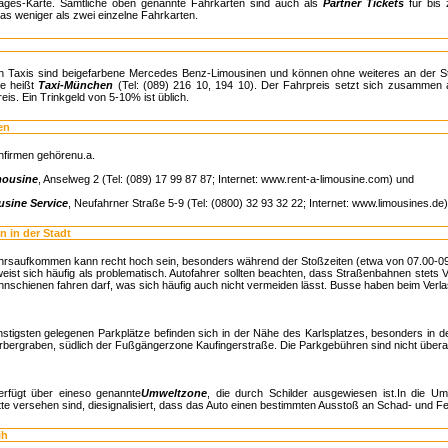
Tages-Karte. Sämtliche oben genannte Fahrkarten sind auch als
Partner Tickets
für bis
as weniger als zwei einzelne Fahrkarten.
en Taxis sind beigefarbene Mercedes Benz-Limousinen und können ohne weiteres an der 
le heißt
Taxi-München
(Tel: (089) 216 10, 194 10). Der Fahrpreis setzt sich zusammen
eis. Ein Trinkgeld von 5-10% ist üblich.
en
hfirmen gehörenu.a.
mousine
, Anselweg 2 (Tel: (089) 17 99 87 87; Internet: www.rent-a-limousine.com) und
sine Service
, Neufahrner Straße 5-9 (Tel: (0800) 32 93 32 22; Internet: www.limousines.de)
n in der Stadt
rsaufkommen kann recht hoch sein, besonders während der Stoßzeiten (etwa von 07.00-09
eist sich häufig als problematisch. Autofahrer sollten beachten, dass Straßenbahnen stets 
nschienen fahren darf, was sich häufig auch nicht vermeiden lässt. Busse haben beim Verlas
stigsten gelegenen Parkplätze befinden sich in der Nähe des Karlsplatzes, besonders in 
bergraben, südlich der Fußgängerzone Kaufingerstraße. Die Parkgebühren sind nicht überall
rfügt über eineso genannte
Umweltzone
, die durch Schilder ausgewiesen ist.In die Um
tte versehen sind, diesignalisiert, dass das Auto einen bestimmten Ausstoß an Schad- und Fei
ih