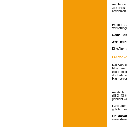
Autofahrer
allerdings
nationalen
Es gibt z
Vertretung
Hertz
, Bah
Avis
, Im H
Eine Altern
Fahrradve
Der von 
München Ve
elektronis
der Fahrra
Hat man er
Auf die he
(089) 43 6
gebucht w
Fahrräder
geliehen w
Die
Allro
www.allroun