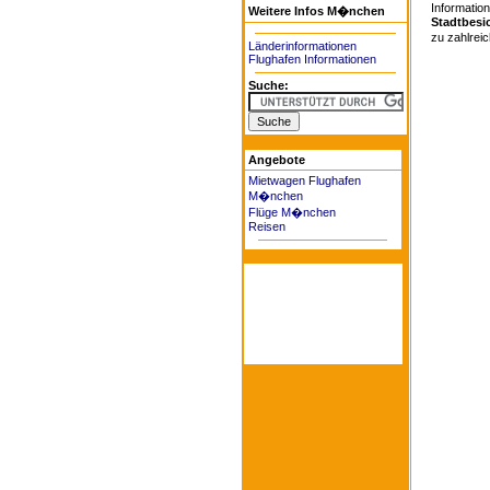
Information
Weitere Infos M�nchen
Stadtbesi
zu zahlreich
Länderinformationen
Flughafen Informationen
Suche:
Angebote
Mietwagen Flughafen
M�nchen
Flüge M�nchen
Reisen