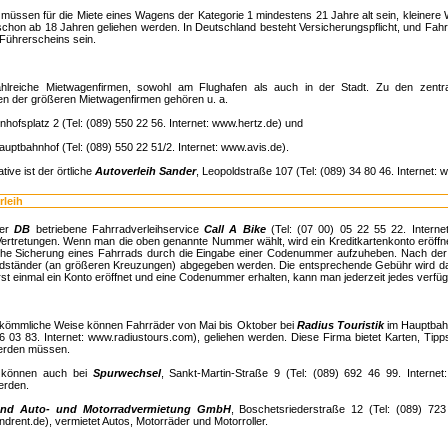
 müssen für die Miete eines Wagens der Kategorie 1 mindestens 21 Jahre alt sein, kleinere 
 schon ab 18 Jahren geliehen werden. In Deutschland besteht Versicherungspflicht, und Fahr
 Führerscheins sein.
ahlreiche Mietwagenfirmen, sowohl am Flughafen als auch in der Stadt. Zu den zentra
en der größeren Mietwagenfirmen gehören u. a.
nhofsplatz 2 (Tel: (089) 550 22 56. Internet: www.hertz.de) und
auptbahnhof (Tel: (089) 550 22 51/2. Internet: www.avis.de).
ative ist der örtliche
Autoverleih Sander
, Leopoldstraße 107 (Tel: (089) 34 80 46. Internet: 
rleih
der
DB
betriebene Fahrradverleihservice
Call A Bike
(Tel: (07 00) 05 22 55 22. Internet
rtretungen. Wenn man die oben genannte Nummer wählt, wird ein Kreditkartenkonto eröffne
che Sicherung eines Fahrrads durch die Eingabe einer Codenummer aufzuheben. Nach der
dständer (an größeren Kreuzungen) abgegeben werden. Die entsprechende Gebühr wird da
st einmal ein Konto eröffnet und eine Codenummer erhalten, kann man jederzeit jedes verfüg
rkömmliche Weise können Fahrräder von Mai bis Oktober bei
Radius Touristik
im Hauptbah
6 03 83. Internet: www.radiustours.com), geliehen werden. Diese Firma bietet Karten, Tip
erden müssen.
 können auch bei
Spurwechsel
, Sankt-Martin-Straße 9 (Tel: (089) 692 46 99. Interne
erden.
und Auto- und Motorradvermietung GmbH
, Boschetsriederstraße 12 (Tel: (089) 723
drent.de), vermietet Autos, Motorräder und Motorroller.