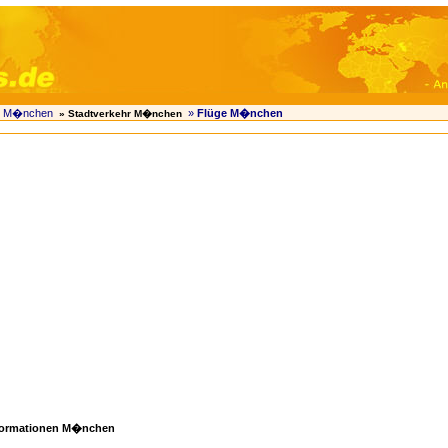
» M�nchen
»
Flüge M�nchen
» Stadtverkehr M�nchen
nformationen M�nchen