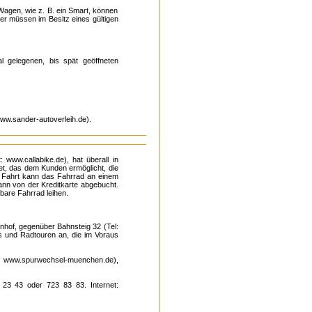
Wagen, wie z. B. ein Smart, können
er müssen im Besitz eines gültigen
l gelegenen, bis spät geöffneten
www.sander-autoverleih.de).
: www.callabike.de), hat überall in
t, das dem Kunden ermöglicht, die
 Fahrt kann das Fahrrad an einem
nn von der Kreditkarte abgebucht.
bare Fahrrad leihen.
nhof, gegenüber Bahnsteig 32 (Tel:
ps und Radtouren an, die im Voraus
t: www.spurwechsel-muenchen.de),
 23 43 oder 723 83 83. Internet: