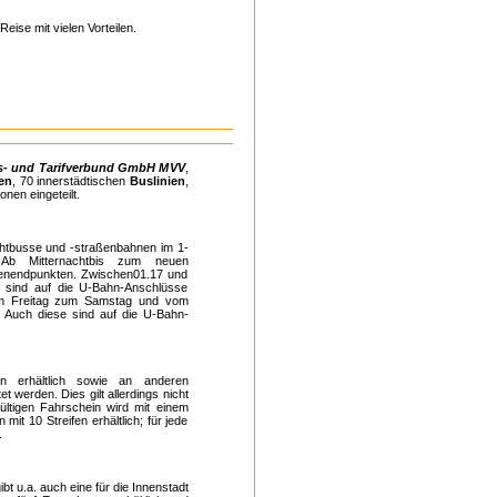
ise mit vielen Vorteilen.
s- und Tarifverbund GmbH MVV
,
en
, 70 innerstädtischen
Buslinien
,
nen eingeteilt.
achtbusse und -straßenbahnen im 1-
. Ab Mitternachtbis zum neuen
ienendpunkten. Zwischen01.17 und
n sind auf die U-Bahn-Anschlüsse
vom Freitag zum Samstag und vom
Auch diese sind auf die U-Bahn-
en erhältlich sowie an anderen
werden. Dies gilt allerdings nicht
ültigen Fahrschein wird mit einem
mit 10 Streifen erhältlich; für jede
.
t u.a. auch eine für die Innenstadt