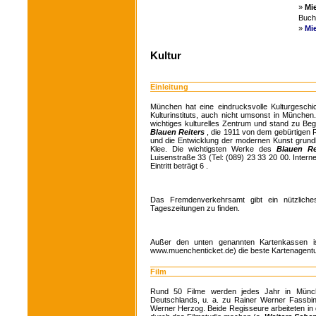
»
Mi
Buche
»
Mi
Kultur
Einleitung
München hat eine eindrucksvolle Kulturgeschi
Kulturinstituts, auch nicht umsonst in München
wichtiges kulturelles Zentrum und stand zu Be
Blauen Reiters
, die 1911 von dem gebürtige
und die Entwicklung der modernen Kunst grundl
Klee. Die wichtigsten Werke des
Blauen R
Luisenstraße 33 (Tel: (089) 23 33 20 00. Intern
Eintritt beträgt 6 .
Das Fremdenverkehrsamt gibt ein nützliches
Tageszeitungen zu finden.
Außer den unten genannten Kartenkassen 
www.muenchenticket.de) die beste Kartenagentur
Film
Rund 50 Filme werden jedes Jahr in Münche
Deutschlands, u. a. zu Rainer Werner Fassbin
Werner Herzog. Beide Regisseure arbeiteten in