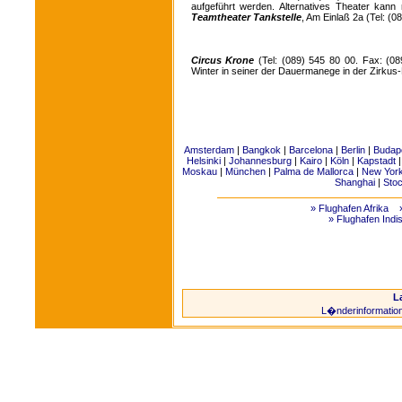
aufgeführt werden. Alternatives Theater kan
Teamtheater Tankstelle
, Am Einlaß 2a (Tel: (0
Circus Krone
(Tel: (089) 545 80 00. Fax: (08
Winter in seiner der Dauermanege in der Zirkus-
Amsterdam
|
Bangkok
|
Barcelona
|
Berlin
|
Budap
Helsinki
|
Johannesburg
|
Kairo
|
Köln
|
Kapstadt
Moskau
|
München
|
Palma de Mallorca
|
New Yor
Shanghai
|
Sto
» Flughafen Afrika
» Flughafen Indi
L
L�nderinformatio