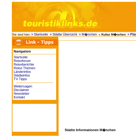
» Startseite
» Städte Übersicht
» M�nchen
»
Fl
Sie sind hier:
» Kultur M�nchen
Navigation
Startseite
Reiseforum
Reiseberichte
Reise Themen
Länderinfos
Städteinfos
TV Tipps
Weitersagen
Disclaimer
Newsletter
Kontakt
Städte Informationen M�nchen