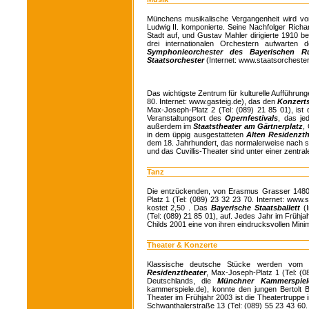
Münchens musikalische Vergangenheit wird von
Ludwig II. komponierte. Seine Nachfolger Richa
Stadt auf, und Gustav Mahler dirigierte 1910 b
drei internationalen Orchestern aufwarten
Symphonieorchester des Bayerischen 
Staatsorchester
(Internet: www.staatsorchester
Das wichtigste Zentrum für kulturelle Aufführun
80. Internet: www.gasteig.de), das den
Konzerts
Max-Joseph-Platz 2 (Tel: (089) 21 85 01), ist 
Veranstaltungsort des
Opernfestivals
, das j
außerdem im
Staatstheater am Gärtnerplatz
,
in dem üppig ausgestatteten
Alten Residenzth
dem 18. Jahrhundert, das normalerweise nach 
und das Cuvillis-Theater sind unter einer zentral
Tanz
Die entzückenden, von Erasmus Grasser 1480
Platz 1 (Tel: (089) 23 32 23 70. Internet: www.
kostet 2,50 . Das
Bayerische Staatsballett
(
(Tel: (089) 21 85 01), auf. Jedes Jahr im Frühjah
Childs 2001 eine von ihren eindrucksvollen Mini
Theater & Konzerte
Klassische deutsche Stücke werden vo
Residenztheater
, Max-Joseph-Platz 1 (Tel: (0
Deutschlands, die
Münchner Kammerspiel
kammerspiele.de), konnte den jungen Bertolt
Theater im Frühjahr 2003 ist die Theatertruppe
Schwanthalerstraße 13 (Tel: (089) 55 23 43 60