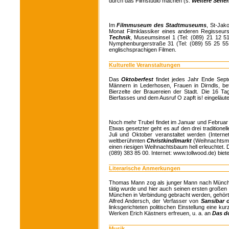
durch das Filmstudio machen (s.
Weitere Sehe
Im
Filmmuseum des Stadtmuseums
, St-Jak
Monat Filmklassiker eines anderen Regisseurs
Technik
, Museumsinsel 1 (Tel: (089) 21 12 51
Nymphenburgerstraße 31 (Tel: (089) 55 25 55
englischsprachigen Filmen.
Kulturelle Veranstaltungen
Das
Oktoberfest
findet jedes Jahr Ende Sep
Männern in Lederhosen, Frauen in Dirndls, be
Bierzelte der Brauereien der Stadt. Die 16 
Bierfasses und dem Ausruf O zapft is! eingeläute
Noch mehr Trubel findet im Januar und Februa
Etwas gesetzter geht es auf den drei traditionel
Juli und Oktober veranstaltet werden (Intern
weltberühmten
Christkindlmarkt
(Weihnachtsma
einen riesigen Weihnachtsbaum hell erleuchtet. 
(089) 383 85 00. Internet: www.tollwood.de) bie
Literarische Anmerkungen
Thomas Mann zog als junger Mann nach Münche
tätig wurde und hier auch seinen ersten groß
München in Verbindung gebracht werden, gehör
Alfred Andersch, der Verfasser von
Sansibar 
linksgerichteten politischen Einstellung eine 
Werken Erich Kästners erfreuen, u. a. an
Das d
Musik