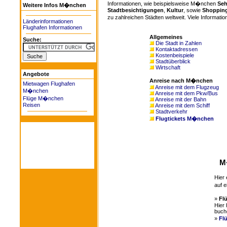
Informationen, wie beispielsweise M�nchen
Seh
Weitere Infos M�nchen
Stadtbesichtigungen
,
Kultur
, sowie
Shoppin
zu zahlreichen Städten weltweit. Viele Informati
Länderinformationen
Flughafen Informationen
Allgemeines
Suche:
Die Stadt in Zahlen
Kontaktadressen
Kostenbeispiele
Stadtüberblick
Wirtschaft
Angebote
Anreise nach M�nchen
Mietwagen Flughafen
Anreise mit dem Flugzeug
M�nchen
Anreise mit dem Pkw/Bus
Flüge M�nchen
Anreise mit der Bahn
Reisen
Anreise mit dem Schiff
Stadtverkehr
Flugtickets M�nchen
M
Hier 
auf 
»
Fl
Hier 
buch
»
Fl