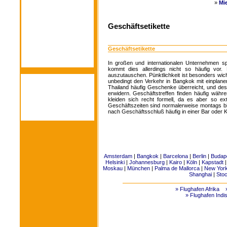
»
Mi
Geschäftsetikette
Geschäftsetikette
In großen und internationalen Unternehmen s
kommt dies allerdings nicht so häufig vor. 
auszutauschen. Pünktlichkeit ist besonders wi
unbedingt den Verkehr in Bangkok mit einpla
Thailand häufig Geschenke überreicht, und de
erwidern. Geschäftstreffen finden häufig währe
kleiden sich recht formell, da es aber so ex
Geschäftszeiten sind normalerweise montags bis
nach Geschäftsschluß häufig in einer Bar oder Kn
Amsterdam
|
Bangkok
|
Barcelona
|
Berlin
|
Budap
Helsinki
|
Johannesburg
|
Kairo
|
Köln
|
Kapstadt
Moskau
|
München
|
Palma de Mallorca
|
New Yor
Shanghai
|
Sto
» Flughafen Afrika
» Flughafen Indi