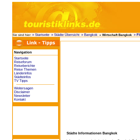
» Startseite
» Städte Übersicht
» Bangkok
»
F
Sie sind hier:
» Wirtschaft Bangkok
Navigation
Startseite
Reiseforum
Reiseberichte
Reise Themen
Länderinfos
Städteinfos
TV Tipps
Weitersagen
Disclaimer
Newsletter
Kontakt
Städte Informationen Bangkok