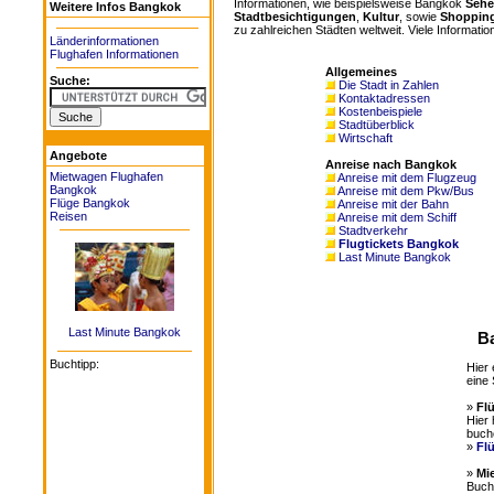
Informationen, wie beispielsweise Bangkok
Sehe
Weitere Infos Bangkok
Stadtbesichtigungen
,
Kultur
, sowie
Shoppin
zu zahlreichen Städten weltweit. Viele Informatio
Länderinformationen
Flughafen Informationen
Allgemeines
Suche:
Die Stadt in Zahlen
Kontaktadressen
Kostenbeispiele
Stadtüberblick
Wirtschaft
Angebote
Anreise nach Bangkok
Mietwagen Flughafen
Anreise mit dem Flugzeug
Bangkok
Anreise mit dem Pkw/Bus
Flüge Bangkok
Anreise mit der Bahn
Reisen
Anreise mit dem Schiff
Stadtverkehr
Flugtickets Bangkok
Last Minute Bangkok
Last Minute Bangkok
Ba
Buchtipp:
Hier 
eine 
»
Fl
Hier 
buch
»
Fl
»
Mi
Buche