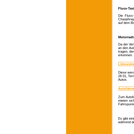
Fluss-Tax
Die Fluss
Chaophraya
auf dem Bo
Motorradt
Da der Ver
an den Aut
tragen, de
erkennen.
Limousin
Diese wer
28 01, Ter
Autos.
Autofahre
Zum Autof
mieten sic
Fahrspuren
Es gibt ei
während de