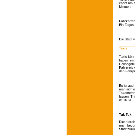
endet am N
Minuten.
Fahrkarten
Ein-Tages-
Die Stadt 
Taxis
Taxis kön
haben ein
Grundgebüh
Fahrpreis 
den Fahrpr
Es ist auch
man sich e
Taxameter 
lassen. Tr
ist 16 61.
Tuk Tuk
Diese dreir
man, bevor 
Stadt zurü