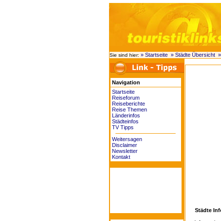
» Startseite
» Städte Übersicht
»
Sie sind hier:
Navigation
Startseite
Reiseforum
Reiseberichte
Reise Themen
Länderinfos
Städteinfos
TV Tipps
Weitersagen
Disclaimer
Newsletter
Kontakt
Städte In