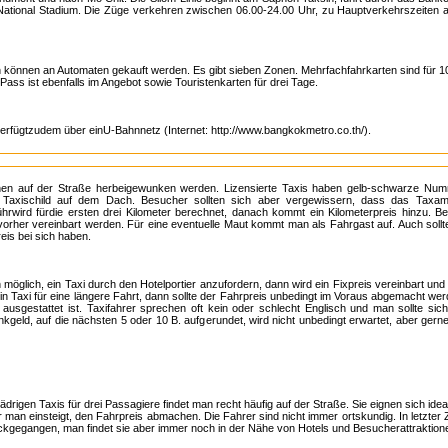
ational Stadium. Die Züge verkehren zwischen 06.00-24.00 Uhr, zu Hauptverkehrszeiten al
 können an Automaten gekauft werden. Es gibt sieben Zonen. Mehrfachfahrkarten sind für 10,
Pass ist ebenfalls im Angebot sowie Touristenkarten für drei Tage.
verfügtzudem über einU-Bahnnetz (Internet: http://www.bangkokmetro.co.th/).
nen auf der Straße herbeigewunken werden. Lizensierte Taxis haben gelb-schwarze Numm
 Taxischild auf dem Dach. Besucher sollten sich aber vergewissern, dass das Taxame
rwird fürdie ersten drei Kilometer berechnet, danach kommt ein Kilometerpreis hinzu. 
vorher vereinbart werden. Für eine eventuelle Maut kommt man als Fahrgast auf. Auch sollt
eis bei sich haben.
 möglich, ein Taxi durch den Hotelportier anzufordern, dann wird ein Fixpreis vereinbart und 
in Taxi für eine längere Fahrt, dann sollte der Fahrpreis unbedingt im Voraus abgemacht we
ausgestattet ist. Taxifahrer sprechen oft kein oder schlecht Englisch und man sollte sic
inkgeld, auf die nächsten 5 oder 10 B. aufgerundet, wird nicht unbedingt erwartet, aber g
ädrigen Taxis für drei Passagiere findet man recht häufig auf der Straße. Sie eignen sich ideal
man einsteigt, den Fahrpreis abmachen. Die Fahrer sind nicht immer ortskundig. In letzter Ze
ckgegangen, man findet sie aber immer noch in der Nähe von Hotels und Besucherattraktion