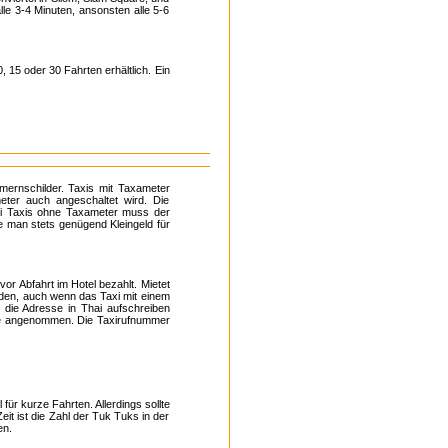
le 3-4 Minuten, ansonsten alle 5-6
 15 oder 30 Fahrten erhältlich. Ein
ernschilder. Taxis mit Taxameter
ter auch angeschaltet wird. Die
Bei Taxis ohne Taxameter muss der
e man stets genügend Kleingeld für
vor Abfahrt im Hotel bezahlt. Mietet
rden, auch wenn das Taxi mit einem
h die Adresse in Thai aufschreiben
erne angenommen. Die Taxirufnummer
 für kurze Fahrten. Allerdings sollte
it ist die Zahl der Tuk Tuks in der
en.