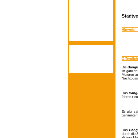
Stadtve
Hinweis
Öffentlich
Die
Bangk
im ganzen 
Motoren a
Nachtbusse
Das
Bangk
fahren (Int
Es gibt za
genannte
Das
Bang
durch die 
Victory Mo