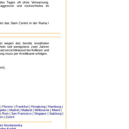
 des Tages oft ohne Vorwarnung.
aggressiv und rücksichtslos im
ist das Siam Centre in der Rama I
lbst wegen des bereits erwähnten
hein seit wenigstens zwei Jahren
zverzichtklausel bei Kollision und
ung muss per Kreditkarte erfolgen.
om),
|
Florenz
|
Frankfurt
|
Hongkong
|
Hamburg
|
geles
|
Madrid
|
Mailand
|
Melbourne
|
Miami
|
|
Rom
|
San Francisco
|
Singapur
|
Salzburg
|
en
|
Zürich
fen Nordamerika
afen Karibik