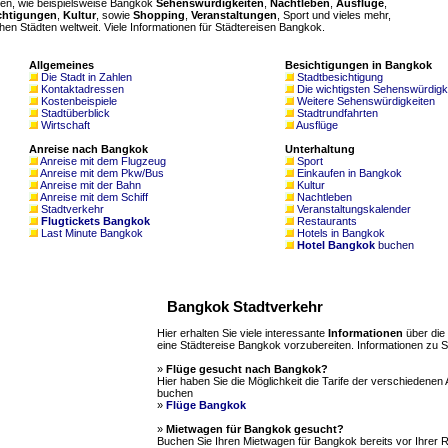
en, wie beispielsweise Bangkok
Sehenswürdigkeiten
,
Nachtleben
,
Ausflüge
,
chtigungen
,
Kultur
, sowie
Shopping
,
Veranstaltungen
, Sport und vieles mehr,
en Städten weltweit. Viele Informationen für Städtereisen Bangkok.
Allgemeines
Besichtigungen in Bangkok
Die Stadt in Zahlen
Stadtbesichtigung
Kontaktadressen
Die wichtigsten Sehenswürdigk
Kostenbeispiele
Weitere Sehenswürdigkeiten
Stadtüberblick
Stadtrundfahrten
Wirtschaft
Ausflüge
Anreise nach Bangkok
Unterhaltung
Anreise mit dem Flugzeug
Sport
Anreise mit dem Pkw/Bus
Einkaufen in Bangkok
Anreise mit der Bahn
Kultur
Anreise mit dem Schiff
Nachtleben
Stadtverkehr
Veranstaltungskalender
Flugtickets Bangkok
Restaurants
Last Minute Bangkok
Hotels in Bangkok
Hotel Bangkok
buchen
Bangkok Stadtverkehr
Hier erhalten Sie viele interessante
Informationen
über die 
eine Städtereise Bangkok vorzubereiten. Informationen zu S
»
Flüge gesucht nach Bangkok?
Hier haben Sie die Möglichkeit die Tarife der verschiedenen 
buchen
»
Flüge Bangkok
»
Mietwagen für Bangkok gesucht?
Buchen Sie Ihren Mietwagen für Bangkok bereits vor Ihrer Rei