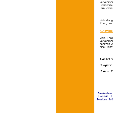
Verkehrsa
Einheimis
Straßenver
Viele der 
Road, das 
Autoverle
Viele Thai
Verkehrsc
besitzen. 
eine Diebst
Avis
hat e
Budget
in
Hertz
im Ch
Amsterdam
Helsinki
|
J
Moskau
|
Mü