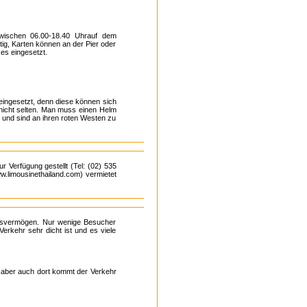
zwischen 06.00-18.40 Uhrauf dem
ig, Karten können an der Pier oder
es eingesetzt.
 eingesetzt, denn diese können sich
 nicht selten. Man muss einen Helm
 und sind an ihren roten Westen zu
r Verfügung gestellt (Tel: (02) 535
ww.limousinethailand.com) vermietet
gsvermögen. Nur wenige Besucher
rkehr sehr dicht ist und es viele
n, aber auch dort kommt der Verkehr