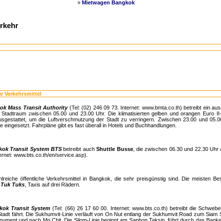
»
Mietwagen Bangkok
rkehr
e Verkehrsmittel
ok Mass Transit Authority
(Tel: (02) 246 09 73. Internet: www.bmta.co.th) betreibt ein a
Stadtraum zwischen 05.00 und 23.00 Uhr. Die klimatisierten gelben und orangen Euro I
usgestattet, um die Luftverschmutzung der Stadt zu verringern. Zwischen 23.00 und 05
 eingesetzt. Fahrpläne gibt es fast überall in Hotels und Buchhandlungen.
ok Transit System BTS
betreibt auch
Shuttle Busse
, die zwischen 06.30 und 22.30 Uhr
ernet: www.bts.co.th/en/service.asp).
hlreiche öffentliche Verkehrsmittel in Bangkok, die sehr preisgünstig sind. Die meisten 
n
Tuk Tuks
, Taxis auf drei Rädern.
kok Transit System
(Tel: (66) 26 17 60 00. Internet: www.bts.co.th) betreibt die Schwe
Stadt fährt. Die Sukhumvit-Linie verläuft von On Nut entlang der Sukhumvit Road zum Sia
nument und nach Mo Chit. Die Silom-Linie beginnt am Saphon Taksin, führt durch das Banken