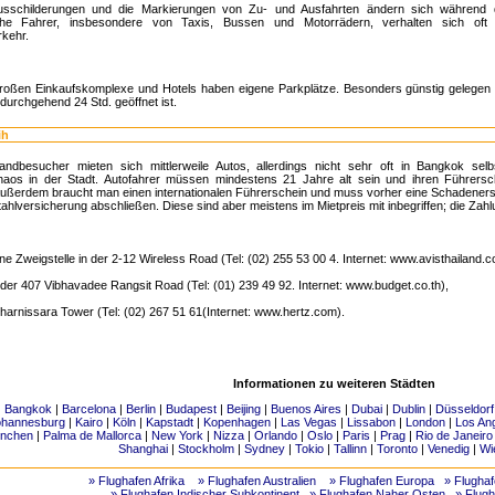
usschilderungen und die Markierungen von Zu- und Ausfahrten ändern sich während
che Fahrer, insbesondere von Taxis, Bussen und Motorrädern, verhalten sich oft 
kehr.
großen Einkaufskomplexe und Hotels haben eigene Parkplätze. Besonders günstig gelegen 
durchgehend 24 Std. geöffnet ist.
ih
landbesucher mieten sich mittlerweile Autos, allerdings nicht sehr oft in Bangkok se
haos in der Stadt. Autofahrer müssen mindestens 21 Jahre alt sein und ihren Führersc
Außerdem braucht man einen internationalen Führerschein und muss vorher eine Schadenersat
ahlversicherung abschließen. Diese sind aber meistens im Mietpreis mit inbegriffen; die Zahl
ine Zweigstelle in der 2-12 Wireless Road (Tel: (02) 255 53 00 4. Internet: www.avisthailand.c
 der 407 Vibhavadee Rangsit Road (Tel: (01) 239 49 92. Internet: www.budget.co.th),
arnissara Tower (Tel: (02) 267 51 61(Internet: www.hertz.com).
Informationen zu weiteren Städten
|
Bangkok
|
Barcelona
|
Berlin
|
Budapest
|
Beijing
|
Buenos Aires
|
Dubai
|
Dublin
|
Düsseldorf
ohannesburg
|
Kairo
|
Köln
|
Kapstadt
|
Kopenhagen
|
Las Vegas
|
Lissabon
|
London
|
Los An
nchen
|
Palma de Mallorca
|
New York
|
Nizza
|
Orlando
|
Oslo
|
Paris
|
Prag
|
Rio de Janeiro
Shanghai
|
Stockholm
|
Sydney
|
Tokio
|
Tallinn
|
Toronto
|
Venedig
|
Wi
» Flughafen Afrika
» Flughafen Australien
» Flughafen Europa
» Flugha
» Flughafen Indischer Subkontinent
» Flughafen Naher Osten
» Flugh