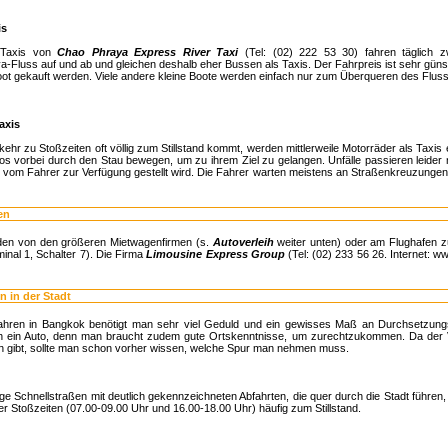
is
-Taxis von
Chao Phraya Express River Taxi
(Tel: (02) 222 53 30) fahren täglich 
-Fluss auf und ab und gleichen deshalb eher Bussen als Taxis. Der Fahrpreis ist sehr günst
ot gekauft werden. Viele andere kleine Boote werden einfach nur zum Überqueren des Fluss
axis
kehr zu Stoßzeiten oft völlig zum Stillstand kommt, werden mittlerweile Motorräder als Taxis
os vorbei durch den Stau bewegen, um zu ihrem Ziel zu gelangen. Unfälle passieren leider
r vom Fahrer zur Verfügung gestellt wird. Die Fahrer warten meistens an Straßenkreuzungen
en
den von den größeren Mietwagenfirmen (s.
Autoverleih
weiter unten) oder am Flughafen zu
minal 1, Schalter 7). Die Firma
Limousine Express Group
(Tel: (02) 233 56 26. Internet: w
n in der Stadt
ahren in Bangkok benötigt man sehr viel Geduld und ein gewisses Maß an Durchsetzun
h ein Auto, denn man braucht zudem gute Ortskenntnisse, um zurechtzukommen. Da der Ve
 gibt, sollte man schon vorher wissen, welche Spur man nehmen muss.
nige Schnellstraßen mit deutlich gekennzeichneten Abfahrten, die quer durch die Stadt führe
r Stoßzeiten (07.00-09.00 Uhr und 16.00-18.00 Uhr) häufig zum Stillstand.