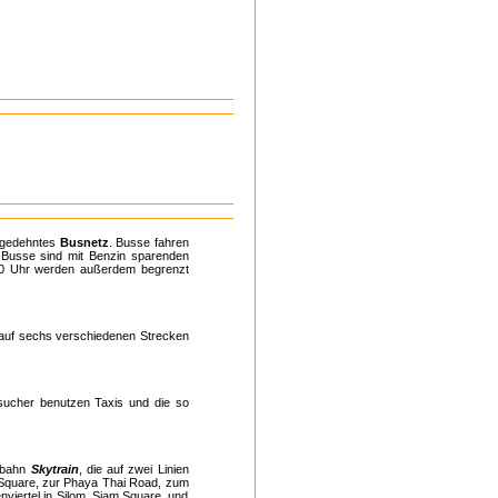
usgedehntes
Busnetz
. Busse fahren
I-Busse sind mit Benzin sparenden
.00 Uhr werden außerdem begrenzt
 auf sechs verschiedenen Strecken
Besucher benutzen Taxis und die so
bebahn
Skytrain
, die auf zwei Linien
m Square, zur Phaya Thai Road, zum
viertel in Silom, Siam Square, und