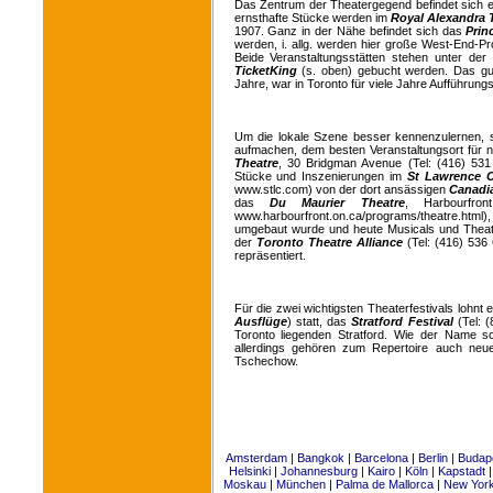
Das Zentrum der Theatergegend befindet sich e
ernsthafte Stücke werden im
Royal Alexandra 
1907. Ganz in der Nähe befindet sich das
Prin
werden, i. allg. werden hier große West-End-P
Beide Veranstaltungsstätten stehen unter de
TicketKing
(s. oben) gebucht werden. Das gu
Jahre, war in Toronto für viele Jahre Aufführun
Um die lokale Szene besser kennenzulernen, 
aufmachen, dem besten Veranstaltungsort für 
Theatre
, 30 Bridgman Avenue (Tel: (416) 531 
Stücke und Inszenierungen im
St Lawrence C
www.stlc.com) von der dort ansässigen
Canadi
das
Du Maurier Theatre
, Harbourfr
www.harbourfront.on.ca/programs/theatre.html)
umgebaut wurde und heute Musicals und Theater
der
Toronto Theatre Alliance
(Tel: (416) 536
repräsentiert.
Für die zwei wichtigsten Theaterfestivals lohnt
Ausflüge
) statt, das
Stratford Festival
(Tel: 
Toronto liegenden Stratford. Wie der Name s
allerdings gehören zum Repertoire auch neu
Tschechow.
Amsterdam
|
Bangkok
|
Barcelona
|
Berlin
|
Budap
Helsinki
|
Johannesburg
|
Kairo
|
Köln
|
Kapstadt
Moskau
|
München
|
Palma de Mallorca
|
New Yor