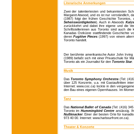
Literarische Anmerkungen
Zwei der talentiertesten und bekanntesten Sch
Margaret Atwood, und es ist nur verständlich, 
(1987) folgt der frühen Geschichte Torontos,
Sehenswürdigkeiten
). Auch in Atwoods
Katz
zurückkehrt und dabei ihre eigene und die Ver
Schriftstellerinnen aus Toronto sind auch die
Kanadas Ostküste stattfindende Geschichte v
deren
Fugitive Pieces
(1997) von einem alter
Toronto handelt.
Der berühmte amerikanische Autor John Irving
(1989) befaßt sich mit einer Privatschule für
Toronto als ein Journalist für den
Toronto Star
.
Musik
Das
Toronto Symphony Orchestra
(Tel: (41
über 125 Konzerte, u.a. mit Gastauftritten int
Internet: www.coc.ca) lockte in den vergangene
den Bau eines eigenen Opernhauses. Im Mome
Tanz
Das
National Ballet of Canada
(Tel: (416) 345
Toronto im
Hummingbird Centre
ansässig. I
Nußknacker
. Einer der besten Orte für kanadi
973 40 00. Internet: www.harbourfront.on.ca).
Theater & Konzerte