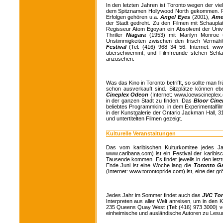
In den letzten Jahren ist Toronto wegen der vi
dem Spitznamen Hollywood North gekommen. Run
Erfolgen gehören u.a.
Angel Eyes
(2001),
Ame
der Stadt gedreht. Zu den Filmen mit Schaupl
Regisseur Atom Egoyan ein Absolvent der Univers
Thriller
Niagara
(1953) mit Marilyn Monroe 
Unstimmigkeiten zwischen den frisch Vermäh
Festival
(Tel: (416) 968 34 56. Internet: www
überschwemmt, und Filmfreunde stehen Schlan
anzusehen.
Was das Kino in Toronto betrifft, so sollte man f
schon ausverkauft sind. Sitzplätze können eb
Cineplex Odeon
(Internet: www.loewscineple
in der ganzen Stadt zu finden. Das
Bloor Cin
beliebtes Programmkino, in dem Experimentalfil
in der Kunstgalerie der Ontario Jackman Hall, 
und untertitelten Filmen gezeigt.
Kulturelle Veranstaltungen
Das vom karibischen Kulturkomitee jedes J
www.caribana.com) ist ein Festival der karibisc
Tausende kommen. Es findet jeweils in den letz
Ende Juni ist eine Woche lang die
Toronto Ga
(Internet: www.torontopride.com) ist, eine der gr
Jedes Jahr im Sommer findet auch das
JVC Tor
Interpreten aus aller Welt anreisen, um in den 
235 Queens Quay West (Tel: (416) 973 3000) v
einheimische und ausländische Autoren zu Lesun