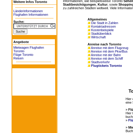
Informationen, wie beispielsweise Toronto
Sehen
Weitere Infos Toronto
Stadtbesichtigungen
,
Kultur
, sowie
Shoppin
zu zahlreichen Städten weltweit. Viele Information
Länderinformationen
Flughafen Informationen
Allgemeines
Suche:
Die Stadt in Zahlen
Kontaktadressen
Kostenbeispiele
Stadtüberblick
Wirtschaft
Angebote
Anreise nach Toronto
Mietwagen Flughafen
Anreise mit dem Flugzeug
Toronto
Anreise mit dem Pkw/Bus
Flüge Toronto
Anreise mit der Bahn
Reisen
Anreise mit dem Schiff
Stadtverkehr
Flugtickets Toronto
To
Hier 
eine 
»
Fl
Hier 
buch
»
Fl
»
Mi
Buche