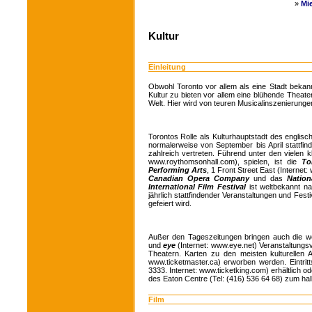
»
Mi
Kultur
Einleitung
Obwohl Toronto vor allem als eine Stadt bekannt
Kultur zu bieten vor allem eine blühende Theat
Welt. Hier wird von teuren Musicalinszenierungen
Torontos Rolle als Kulturhauptstadt des englis
normalerweise von September bis April stattfi
zahlreich vertreten. Führend unter den vielen 
www.roythomsonhall.com), spielen, ist die
To
Performing Arts
, 1 Front Street East (Interne
Canadian Opera Company
und das
Nation
International Film Festival
ist weltbekannt n
jährlich stattfindender Veranstaltungen und Festi
gefeiert wird.
Außer den Tageszeitungen bringen auch die w
und
eye
(Internet: www.eye.net) Veranstaltungs
Theatern. Karten zu den meisten kulturellen A
www.ticketmaster.ca) erworben werden. Eintri
3333. Internet: www.ticketking.com) erhältlich 
des Eaton Centre (Tel: (416) 536 64 68) zum ha
Film