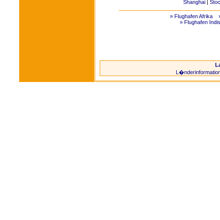
Shanghai
|
Sto
» Flughafen Afrika
» Flughafen Indi
L
L�nderinformatio