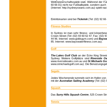
Weltmeisterschaftsspiele statt. Während der Fu
60 66 01) nicht nur Fußballspiele, sondern auc
(Internet: http://sydneyswans.com.au) spielt nac
Eintrittskarten sind bei
Ticketek
(Tel: (02) 92 66 
Fitness-Studios
In Sydney ist man sehr fitness- und körperbewu
Crown Street (Tel: (02) 93 60 62 47. Fax: (02) 
44 96. Internet: www.goldsgym.com) und
Baysw
85. Internet: www.bayswaterfitness.com.au).
Golf
The Lakes Golf Club
an der Ecke King Street/
Sydney. Weitere Golfplätze sind
Riverside Oa
www.riversideoaks.com.au und
St Michaels Go
www.stmichaelsgolf.com.au). Die Benutzungsgebü
Segeln
Jedes Wochenende tummeln sich im Hafen von S
mit der
Australian Sailing Academy
(Tel: (02)
Squash
Das
Surry Hills Squash Centre
, 525 Crown Stre
Tennis