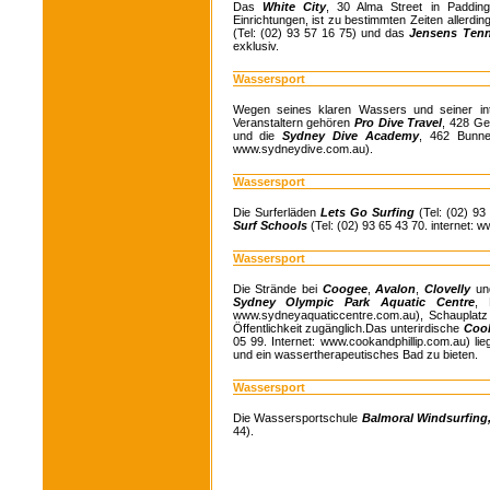
Das
White City
, 30 Alma Street in Padding
Einrichtungen, ist zu bestimmten Zeiten allerdin
(Tel: (02) 93 57 16 75) und das
Jensens Tenn
exklusiv.
Wassersport
Wegen seines klaren Wassers und seiner int
Veranstaltern gehören
Pro Dive Travel
, 428 Ge
und die
Sydney Dive Academy
, 462 Bunne
www.sydneydive.com.au).
Wassersport
Die Surferläden
Lets Go Surfing
(Tel: (02) 9
Surf Schools
(Tel: (02) 93 65 43 70. internet:
Wassersport
Die Strände bei
Coogee
,
Avalon
,
Clovelly
u
Sydney Olympic Park Aquatic Centre
, 
www.sydneyaquaticcentre.com.au), Schauplat
Öffentlichkeit zugänglich.Das unterirdische
Cook
05 99. Internet: www.cookandphillip.com.au) l
und ein wassertherapeutisches Bad zu bieten.
Wassersport
Die Wassersportschule
Balmoral Windsurfing
44).