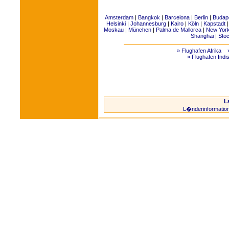
Amsterdam
|
Bangkok
|
Barcelona
|
Berlin
|
Budap
Helsinki
|
Johannesburg
|
Kairo
|
Köln
|
Kapstadt
Moskau
|
München
|
Palma de Mallorca
|
New Yor
Shanghai
|
Sto
» Flughafen Afrika
» Flughafen Indi
L
L�nderinformatio