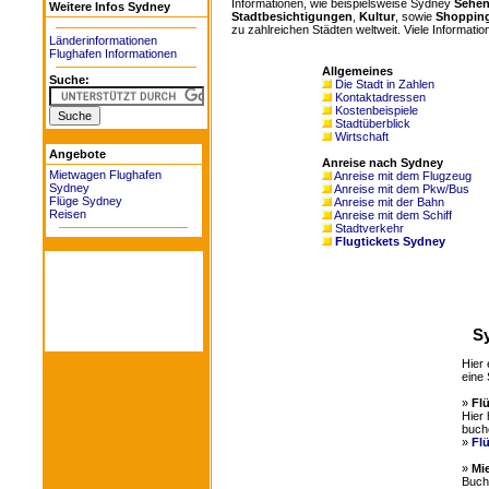
Informationen, wie beispielsweise Sydney
Sehen
Weitere Infos Sydney
Stadtbesichtigungen
,
Kultur
, sowie
Shoppin
zu zahlreichen Städten weltweit. Viele Informatio
Länderinformationen
Flughafen Informationen
Allgemeines
Suche:
Die Stadt in Zahlen
Kontaktadressen
Kostenbeispiele
Stadtüberblick
Wirtschaft
Angebote
Anreise nach Sydney
Mietwagen Flughafen
Anreise mit dem Flugzeug
Sydney
Anreise mit dem Pkw/Bus
Flüge Sydney
Anreise mit der Bahn
Reisen
Anreise mit dem Schiff
Stadtverkehr
Flugtickets Sydney
S
Hier 
eine 
»
Fl
Hier 
buch
»
Fl
»
Mi
Buche