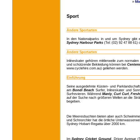
»
Mi
Sport
Andere Sportarten
In den Nationalparks in und um Sydney gibt 
Sydney Harbour Parks
(Tel: (02) 92 47 88 61)
Andere Sportarten
Inlineskater gehören mittlerweile zum normale
und schützende Bekleidung können bei
Centenn
www.cyclehire.com.au) geliehen werden.
Einführung
Seine ausgedehnte Küsten- und Parklandschaft
am
Bondi Beach
Surfer, Inlineskater und S
Surfrevieren. Während
Manly
,
Curl Curl
,
Fres
auf der Suche nach größeren Wellen an die St
begeben.
Die Meeresbuchten bieten aber auch Schwimmer
und Schnorchler hat die örtliche Unterwasserwelt
Sydney-Hobart-Regatta über 2000 km.
Im
Sydney Cricket Ground
, Driver Avenue (