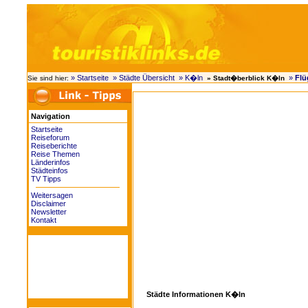
» Startseite
» Städte Übersicht
» K�ln
»
Flü
Sie sind hier:
» Stadt�berblick K�ln
Navigation
Startseite
Reiseforum
Reiseberichte
Reise Themen
Länderinfos
Städteinfos
TV Tipps
Weitersagen
Disclaimer
Newsletter
Kontakt
Städte Informationen K�ln