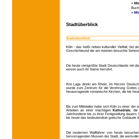
»
Mi
Buche
»
Mi
Stadtüberblick
Stadtüberblick
Köln - das heißt neben kultureller Vielfalt, bei
Geschichteund die am meisten besuchte Sehens
Die heute viertgrößte Stadt Deutschlands mit übe
wovon auch ihr Name herrührt.
Ihre Lage direkt am Rhein, im Herzen Deutschla
wurde zum Zentrum für die Verehrung Gottes u
herausragende romanische Kirchen, die bis heu
Bis zum Mittelalter hatte sich Köln zu einer de
Arbeiten an einer mächtigen
Kathedrale
, die
Jahrhunderte bis zu ihrer Fertigstellung dauern
bis heute das bedeutendste gotische Gebäude d
Die modernen Wallfahrer von heute besuchen
hervorragenden Museen der Stadt, die wertvolle 