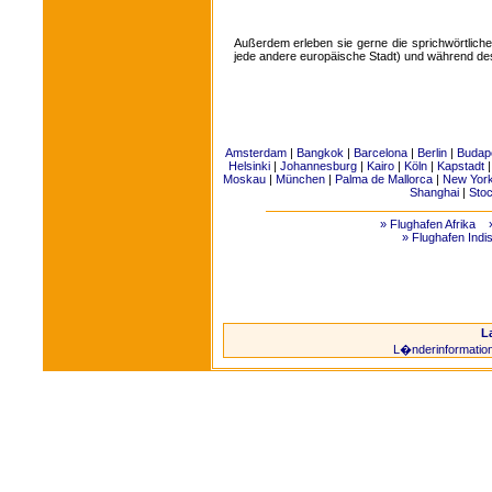
Außerdem erleben sie gerne die sprichwörtliche
jede andere europäische Stadt) und während de
Amsterdam
|
Bangkok
|
Barcelona
|
Berlin
|
Budap
Helsinki
|
Johannesburg
|
Kairo
|
Köln
|
Kapstadt
Moskau
|
München
|
Palma de Mallorca
|
New Yor
Shanghai
|
Sto
» Flughafen Afrika
» Flughafen Indi
L
L�nderinformatio