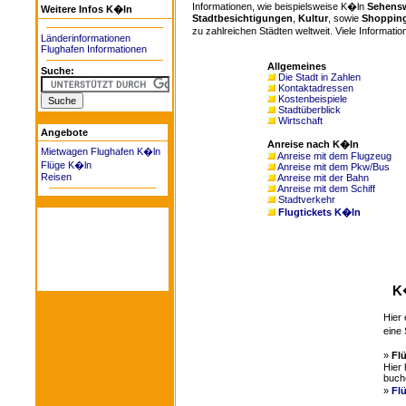
Informationen, wie beispielsweise K�ln
Sehensw
Weitere Infos K�ln
Stadtbesichtigungen
,
Kultur
, sowie
Shoppin
zu zahlreichen Städten weltweit. Viele Informatio
Länderinformationen
Flughafen Informationen
Allgemeines
Suche:
Die Stadt in Zahlen
Kontaktadressen
Kostenbeispiele
Stadtüberblick
Wirtschaft
Angebote
Anreise nach K�ln
Mietwagen Flughafen K�ln
Anreise mit dem Flugzeug
Flüge K�ln
Anreise mit dem Pkw/Bus
Reisen
Anreise mit der Bahn
Anreise mit dem Schiff
Stadtverkehr
Flugtickets K�ln
K
Hier 
eine 
»
Fl
Hier 
buch
»
Fl