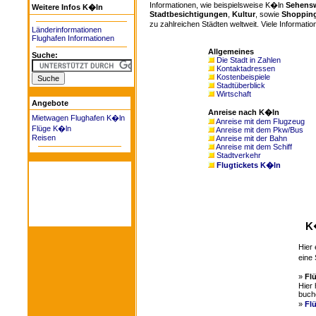
Informationen, wie beispielsweise K�ln
Sehensw
Weitere Infos K�ln
Stadtbesichtigungen
,
Kultur
, sowie
Shoppin
zu zahlreichen Städten weltweit. Viele Informatio
Länderinformationen
Flughafen Informationen
Allgemeines
Suche:
Die Stadt in Zahlen
Kontaktadressen
Kostenbeispiele
Stadtüberblick
Wirtschaft
Angebote
Anreise nach K�ln
Mietwagen Flughafen K�ln
Anreise mit dem Flugzeug
Flüge K�ln
Anreise mit dem Pkw/Bus
Reisen
Anreise mit der Bahn
Anreise mit dem Schiff
Stadtverkehr
Flugtickets K�ln
K
Hier 
eine 
»
Fl
Hier 
buch
»
Fl