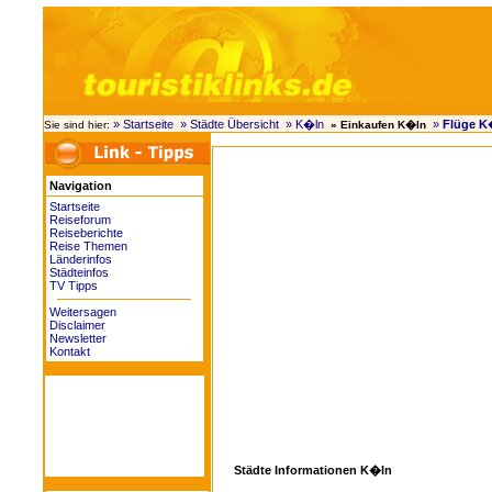
» Startseite
» Städte Übersicht
» K�ln
»
Flüge K
Sie sind hier:
» Einkaufen K�ln
Navigation
Startseite
Reiseforum
Reiseberichte
Reise Themen
Länderinfos
Städteinfos
TV Tipps
Weitersagen
Disclaimer
Newsletter
Kontakt
Städte Informationen K�ln