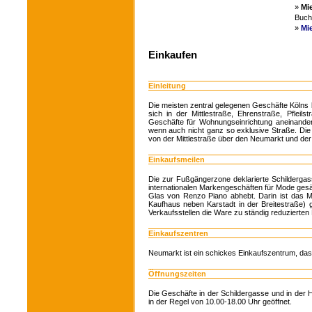
»
Mi
Buche
»
Mi
Einkaufen
Einleitung
Die meisten zentral gelegenen Geschäfte Kölns
sich in der Mittlestraße, Ehrenstraße, Pfleil
Geschäfte für Wohnungseinrichtung aneinander.
wenn auch nicht ganz so exklusive Straße. Die Ha
von der Mittlestraße über den Neumarkt und d
Einkaufsmeilen
Die zur Fußgängerzone deklarierte Schildergas
internationalen Markengeschäften für Mode ge
Glas von Renzo Piano abhebt. Darin ist das
Kaufhaus neben Karstadt in der Breitestraße) g
Verkaufsstellen die Ware zu ständig reduzierten 
Einkaufszentren
Neumarkt ist ein schickes Einkaufszentrum, das
Öffnungszeiten
Die Geschäfte in der Schildergasse und in der
in der Regel von 10.00-18.00 Uhr geöffnet.