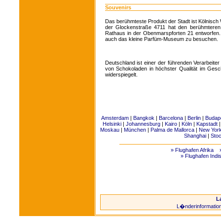
Souvenirs
Das berühmteste Produkt der Stadt ist Kölnisc
der Glockenstraße 4711 hat den berühmter
Rathaus in der Obenmarspforten 21 entworfen.
auch das kleine Parfüm-Museum zu besuchen.
Deutschland ist einer der führenden Verarbeite
von Schokoladen in höchster Qualität im Ges
widerspiegelt.
Amsterdam
|
Bangkok
|
Barcelona
|
Berlin
|
Budap
Helsinki
|
Johannesburg
|
Kairo
|
Köln
|
Kapstadt
Moskau
|
München
|
Palma de Mallorca
|
New Yor
Shanghai
|
Sto
» Flughafen Afrika
» Flughafen Indi
L
L�nderinformatio