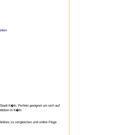
eiten
Stadt K�ln. Perfekt geeignet um sich auf
tleben in K�ln.
Airlines zu vergleichen und online Flüge