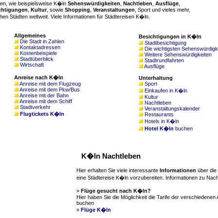
en, wie beispielsweise K�ln
Sehenswürdigkeiten
,
Nachtleben
,
Ausflüge
,
chtigungen
,
Kultur
, sowie
Shopping
,
Veranstaltungen
, Sport und vieles mehr,
en Städten weltweit. Viele Informationen für Städtereisen K�ln.
Allgemeines
Besichtigungen in K�ln
Die Stadt in Zahlen
Stadtbesichtigung
Kontaktadressen
Die wichtigsten Sehenswürdigk
Kostenbeispiele
Weitere Sehenswürdigkeiten
Stadtüberblick
Stadtrundfahrten
Wirtschaft
Ausflüge
Anreise nach K�ln
Unterhaltung
Anreise mit dem Flugzeug
Sport
Anreise mit dem Pkw/Bus
Einkaufen in K�ln
Anreise mit der Bahn
Kultur
Anreise mit dem Schiff
Nachtleben
Stadtverkehr
Veranstaltungskalender
Flugtickets K�ln
Restaurants
Hotels in K�ln
Hotel K�ln
buchen
K�ln Nachtleben
Hier erhalten Sie viele interessante
Informationen
über die 
eine Städtereise K�ln vorzubereiten. Informationen zu Nach
»
Flüge gesucht nach K�ln?
Hier haben Sie die Möglichkeit die Tarife der verschiedenen 
buchen
»
Flüge K�ln