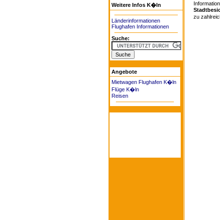
Information
Weitere Infos K�ln
Stadtbesi
zu zahlreich
Länderinformationen
Flughafen Informationen
Suche:
Angebote
Mietwagen Flughafen K�ln
Flüge K�ln
Reisen