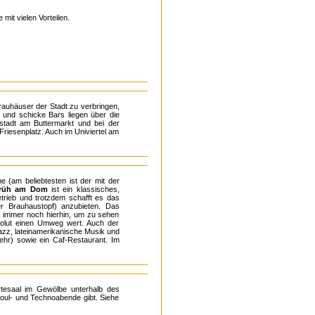
mit vielen Vorteilen.
rauhäuser der Stadt zu verbringen,
s und schicke Bars liegen über die
tstadt am Buttermarkt und bei der
riesenplatz. Auch im Univiertel am
(am beliebtesten ist der mit der
rüh am Dom
ist ein klassisches,
etrieb und trotzdem schafft es das
er Brauhaustopf) anzubieten. Das
te immer noch hierhin, um zu sehen
solut einen Umweg wert. Auch der
Jazz, lateinamerikanische Musik und
hr) sowie ein Caf-Restaurant. Im
artesaal im Gewölbe unterhalb des
oul- und Technoabende gibt. Siehe