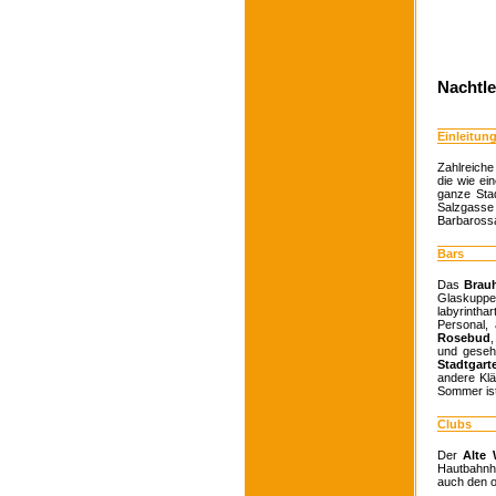
Nachtl
Einleitun
Zahlreiche
die wie ei
ganze Stad
Salzgasse 
Barbarossa
Bars
Das
Brau
Glaskuppe
labyrintha
Personal,
Rosebud
,
und geseh
Stadtgart
andere Kl
Sommer ist 
Clubs
Der
Alte 
Hautbahnho
auch den 