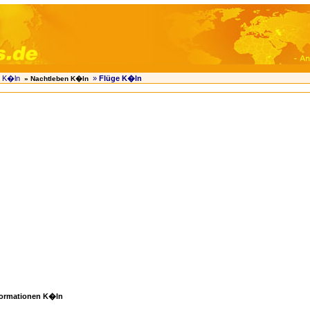
 K�ln
»
Flüge K�ln
» Nachtleben K�ln
formationen K�ln