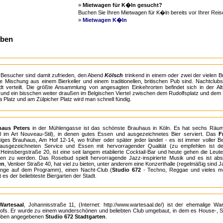
»
Mietwagen für K�ln gesucht?
Buchen Sie Ihren Mietwagen für K�ln bereits vor Ihrer Reise 
»
Mietwagen K�ln
eben
g
 Besucher sind damit zufrieden, den Abend
Kölsch
trinkend in einem oder zwei der vielen B
ne Mischung aus einem Bierkeller und einem traditionellen, britischen Pub sind. Nachtclub
t verteilt. Die größte Ansammlung von angesagten Einkehrorten befindet sich in der Al
und ein bisschen weiter draußen im Belgischen Viertel zwischen dem Rudolfsplatz und dem F
 Platz und am Zülpicher Platz wird man schnell fündig.
haus Peters
in der Mühlengasse ist das schönste Brauhaus in Köln. Es hat sechs Räume 
l im Art Nouveau-Stil), in denen gutes Essen und ausgezeichnetes Bier serviert. Das
F
rtiges Brauhaus, Am Hof 12-14, wo früher oder später jeder landet - es ist immer voller B
 ausgezeichneten Service und Essen mit hervorragender Qualität (zu empfehlen ist d
 Heinsbergstraße 20, ist eine seit langem etablierte Cocktail-Bar und heute gehen die Leu
en zu werden. Das Rosebud spielt hervorragende Jazz-inspirierte Musik und es ist ab
en
, Venloer Straße 40, hat viel zu bieten, unter anderem eine Konzerthalle (regelmäßig sind 
änge auf dem Programm), einen Nacht-Club (
Studio 672
- Techno, Reggae und vieles me
es der beliebteste Biergarten der Stadt.
Wartesaal
, Johannisstraße 11, (Internet: http://www.wartesaal.de/) ist der ehemalige W
fs. Er wurde zu einem wunderschönen und beliebten Club umgebaut, in dem es House-, S
oben angegebenen
Studio 672 Stadtgarten
.