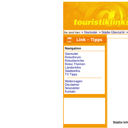
» Startseite
» Städte Übersicht
»
Sie sind hier:
Navigation
Startseite
Reiseforum
Reiseberichte
Reise Themen
Länderinfos
Städteinfos
TV Tipps
Weitersagen
Disclaimer
Newsletter
Kontakt
Städte In