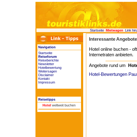
Startseite
Mietwagen
Link hi
Interessante Angebot
Navigation
Hotel online buchen - of
Startseite
Internetraten anbieten.
Reiseforum
Reiseberichte
Newsletter
Angebote rund um
Hot
Hotelbewertung
Weitersagen
Hotel-Bewertungen Pau
Disclaimer
Kontakt
Impressum
Reisetipps
Hotel
weltweit buchen