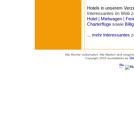
Hotels in unserem Verz
Interessantes im Web
Hotel
|
Mietwagen
|
Fer
Charterflüge
sowie
Billi
...
mehr Interessantes
z
Alle Rechte vorbehalten. Alle Marken sind einget
Si
Copyright 2003 touristiklinks.de