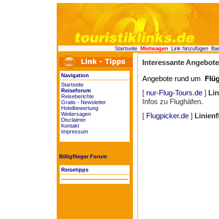
Startseite
Mietwagen
Link hinzufügen
Ba
Interessante Angebot
Navigation
Angebote rund um
Flü
Startseite
Reiseforum
[
nur-Flug-Tours.de
]
Lin
Reiseberichte
Infos zu Flughäfen.
Gratis - Newsletter
Hotelbewertung
Weitersagen
[
Flugpicker.de
]
Linienf
Disclaimer
Kontakt
Impressum
Billigflieger Forum
Reisetipps