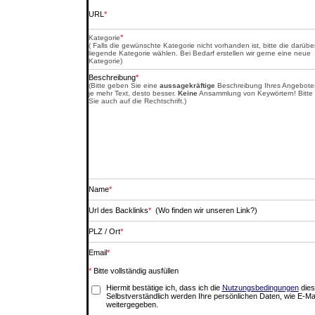
URL
*
*
Kategorie
( Falls die gewünschte Kategorie nicht vorhanden ist, bitte die darübe
liegende Kategorie wählen. Bei Bedarf erstellen wir gerne eine neue
Kategorie)
Beschreibung
*
(Bitte geben Sie eine
aussagekräftige
Beschreibung Ihres Angebotes
je mehr Text, desto besser.
Keine
Ansammlung von Keywörtern! Bitte
Sie auch auf die Rechtschrift.)
Name
*
Url des Backlinks
*
(Wo finden wir unseren Link?)
PLZ / Ort
*
Email
*
*
Bitte vollständig ausfüllen
Hiermit bestätige ich, dass ich die
Nutzungsbedingungen
dies
Selbstverständlich werden Ihre persönlichen Daten, wie E-Mai
weitergegeben.