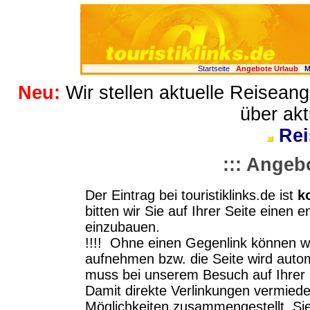
Startseite
Angebote Urlaub
M
Neu:
Wir stellen aktuelle Reisean
über akt
Rei
::: Angeb
Der Eintrag bei touristiklinks.de ist
k
bitten wir Sie auf Ihrer Seite eine
einzubauen.
!!!! Ohne einen Gegenlink können w
aufnehmen bzw. die Seite wird autom
muss bei unserem Besuch auf Ihrer S
Damit direkte Verlinkungen vermied
Möglichkeiten zusammengestellt. Si