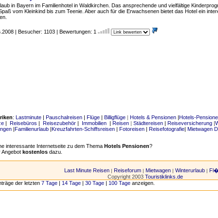
laub in Bayern im Familienhotel in Waldkirchen. Das ansprechende und vielfältige Kinderpro
 Spaß vom Kleinkind bis zum Teenie. Aber auch für die Erwachsenen bietet das Hotel ein int
en.
06.2008 | Besucher: 1103 | Bewertungen: 1
riken
:
Lastminute
|
Pauschalreisen
|
Flüge
|
Billigflüge
|
Hotels & Pensionen
|
Hotels-Pension
ze
|
Reisebüros
|
Reisezubehör
|
Immobilien
|
Reisen
|
Städtereisen
|
Reiseversicherung
|
W
ungen
|
Familienurlaub
|
Kreuzfahrten-Schiffsreisen
|
Fotoreisen
|
Reisefotografie
|
Mietwagen D
ne interessante Internetseite zu dem Thema
Hotels Pensionen
?
r Angebot
kostenlos
dazu.
Last Minute Reisen
Reiseforum
Mietwagen
Winterurlaub
Fl
|
|
|
|
Copyright 2003
Touristiklinks.de
nträge der letzten
7 Tage
|
14 Tage
|
30 Tage
|
100 Tage
anzeigen.