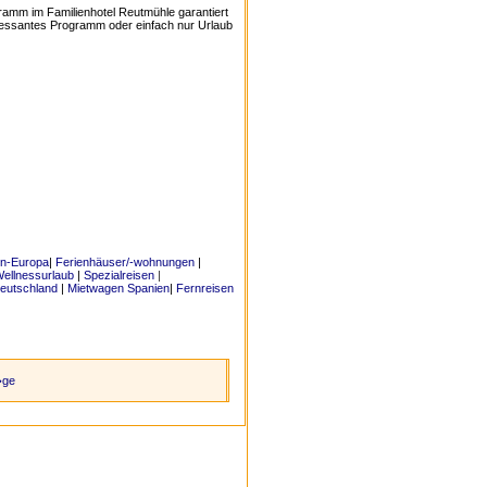
gramm im Familienhotel Reutmühle garantiert
eressantes Programm oder einfach nur Urlaub
en-Europa
|
Ferienhäuser/-wohnungen
|
ellnessurlaub
|
Spezialreisen
|
eutschland
|
Mietwagen Spanien
|
Fernreisen
�ge