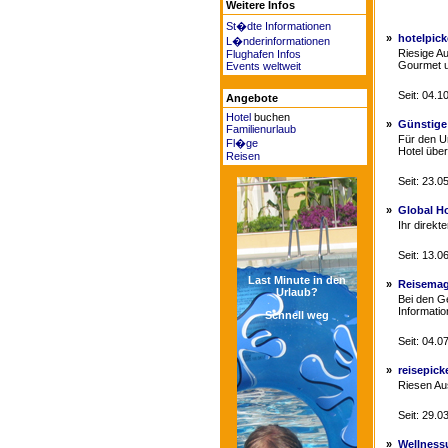
Weitere Infos
St�dte Informationen
»
hotelpick
L�nderinformationen
Riesige A
Flughafen Infos
Gourmet u
Events weltweit
Seit: 04.
Angebote
Hotel
buchen
»
Günstige
Familienurlaub
Für den Ur
Fl�ge
Hotel über
Reisen
Seit: 23.
»
Global H
Ihr direkt
Seit: 13.
Last Minute in den
»
Reisemag
Urlaub?
Bei den Ge
Informatio
Schnell weg
Seit: 04.
»
reisepick
Riesen Au
Seit: 29.
»
Wellness