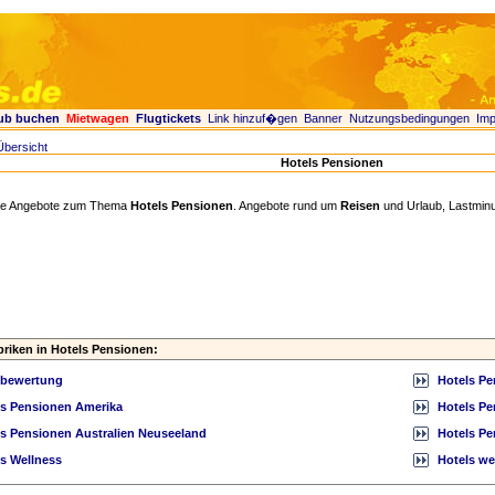
ub buchen
Mietwagen
Flugtickets
Link hinzuf�gen
Banner
Nutzungsbedingungen
Im
Übersicht
Hotels Pensionen
 Sie Angebote zum Thema
Hotels Pensionen
. Angebote rund um
Reisen
und Urlaub, Lastminu
briken in Hotels Pensionen:
lbewertung
Hotels Pe
ls Pensionen Amerika
Hotels Pe
ls Pensionen Australien Neuseeland
Hotels P
s Wellness
Hotels we