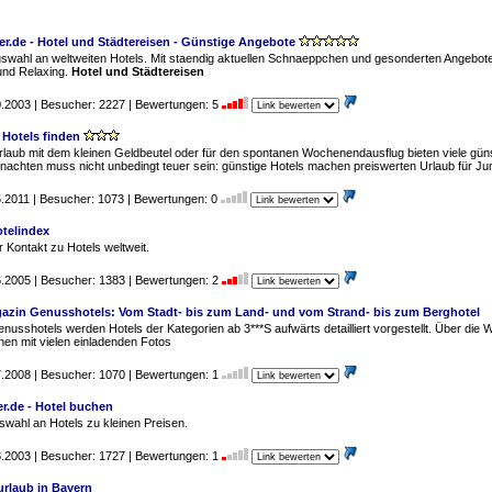
er.de - Hotel und Städtereisen - Günstige Angebote
uswahl an weltweiten Hotels. Mit staendig aktuellen Schnaeppchen und gesonderten Angebote
nd Relaxing.
Hotel und Städtereisen
10.2003 | Besucher: 2227 | Bewertungen: 5
 Hotels finden
laub mit dem kleinen Geldbeutel oder für den spontanen Wochenendausflug bieten viele günst
nachten muss nicht unbedingt teuer sein: günstige Hotels machen preiswerten Urlaub für Jun
05.2011 | Besucher: 1073 | Bewertungen: 0
otelindex
er Kontakt zu Hotels weltweit.
06.2005 | Besucher: 1383 | Bewertungen: 2
azin Genusshotels: Vom Stadt- bis zum Land- und vom Strand- bis zum Berghotel
nusshotels werden Hotels der Kategorien ab 3***S aufwärts detailliert vorgestellt. Über die 
nen mit vielen einladenden Fotos
07.2008 | Besucher: 1070 | Bewertungen: 1
er.de - Hotel buchen
swahl an Hotels zu kleinen Preisen.
03.2003 | Besucher: 1727 | Bewertungen: 1
urlaub in Bayern