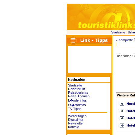
Startseite
Urla
»
Komplette 
Hier finden
Navigation
Startseite
Reiseforum
Reiseberichte
Weitere Ru
Reise Themen
L�nderinfos
Hote
St�dteinfos
TV Tipps
Hote
Weitersagen
Hote
Disclaimer
Newsletter
Hotel
Kontakt