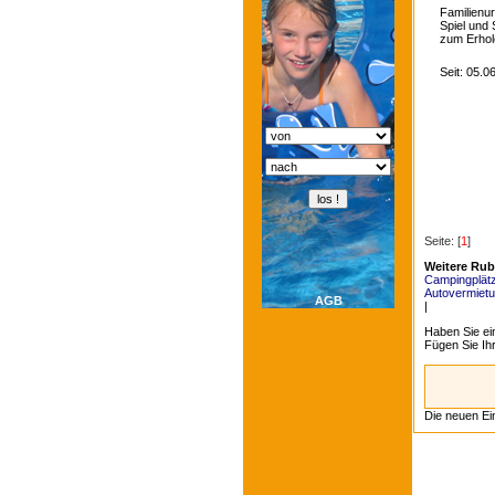
Familienur
Spiel und
zum Erhol
Seit: 05.
Seite: [
1
]
Weitere Rub
Campingplät
Autovermiet
AGB
|
Haben Sie ei
Fügen Sie Ih
Die neuen Ei