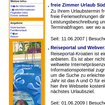
Weitere Infos
freie Zimmer Urlaub Süd
St�dte Informationen
»
L�nderinformationen
Zu Ihrem Urlaubstermin fr
Flughafen Infos
freie Ferienwohnungen dire
Events weltweit
Leistungsbeschreibung und
Angebote
Terminabfragen. wer wo w
Hotel
buchen
Familienurlaub
Fl�ge
Reisen
Seit: 11.06.2007 | Besuch
Reiseportal und Webverz
»
Reiseportal-Kroatien ist e
anbieten. Es ist aber nich
weltweite Internetpräsen
Last Minute in den
Urlaub?
Informationspotential zug
Schnell weg
um die Suche zu erleichte
Jahr ist das A und O für 
hier ihre Webseite kostenl
nächstes Urlaubsziel.
Seit: 01.06.2009 | Besuc