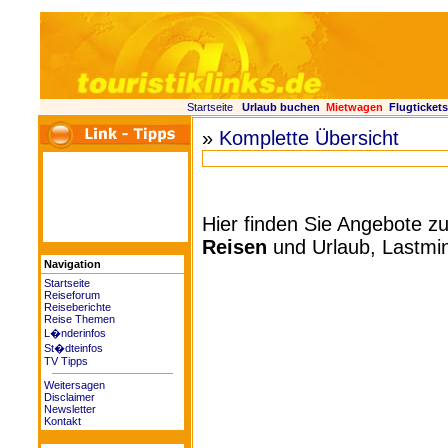
Startseite
Urlaub buchen
Mietwagen
Flugtickets
»
Komplette Übersicht
Hier finden Sie Angebote
Reisen
und Urlaub, Lastmin
Navigation
Startseite
Reiseforum
Reiseberichte
Reise Themen
L�nderinfos
St�dteinfos
TV Tipps
Weitersagen
Disclaimer
Newsletter
Kontakt