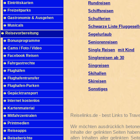
Eintrittskarten
Rundreisen
Freizeitparks
Schiffsreisen
Gastronomie & Ausgehen
Schulferien
Musicals
Schwarze Liste Fluggesell
Reisevorbereitung
Segelurlaub
Bonusprogramme
Seniorenreisen
Cams / Foto / Video
Single Reisen
mit Kind
Facebook Reisen
Singlereisen ab 30
Fahrgastrechte
Singreisen
Flughäfen
Skihallen
Flughafentransfer
Skireisen
Flughafen-Parken
Sonstiges
Gepäcktransport
Internet kostenlos
Kartenmaterial
Reiselinks.de - best Links to Tra
Mitfahrzentralen
Printmedien
Wir möchten ausdrücklich betonen,
Reiseapps
Inhalte der gelinkten Seiten habe
allen Inhalten aller gelinkten S
Reiseberichte