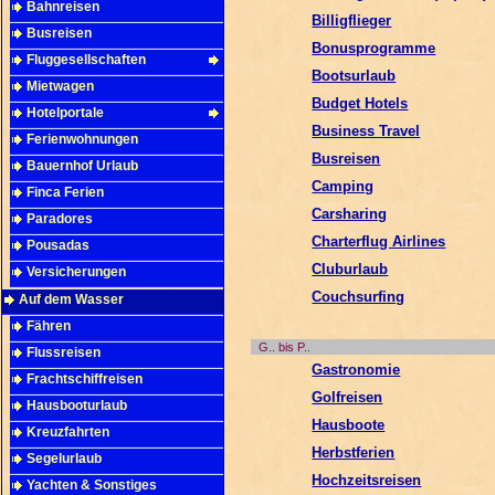
Bahnreisen
Billigflieger
Busreisen
Bonusprogramme
Fluggesellschaften
Bootsurlaub
Mietwagen
Budget Hotels
Hotelportale
Business Travel
Ferienwohnungen
Busreisen
Bauernhof Urlaub
Camping
Finca Ferien
Carsharing
Paradores
Charterflug Airlines
Pousadas
Cluburlaub
Versicherungen
Couchsurfing
Auf dem Wasser
Fähren
G.. bis P..
Flussreisen
Gastronomie
Frachtschiffreisen
Golfreisen
Hausbooturlaub
Hausboote
Kreuzfahrten
Herbstferien
Segelurlaub
Hochzeitsreisen
Yachten & Sonstiges