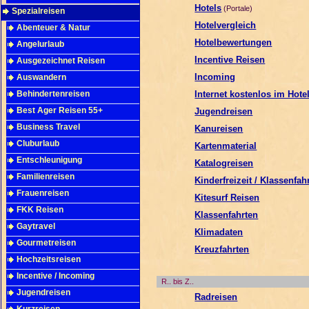
Hotels
(Portale)
Spezialreisen
Hotelvergleich
Abenteuer & Natur
Hotelbewertungen
Angelurlaub
Incentive Reisen
Ausgezeichnet Reisen
Incoming
Auswandern
Behindertenreisen
Internet kostenlos im Hote
Best Ager Reisen 55+
Jugendreisen
Business Travel
Kanureisen
Cluburlaub
Kartenmaterial
Entschleunigung
Katalogreisen
Familienreisen
Kinderfreizeit / Klassenfah
Frauenreisen
Kitesurf Reisen
FKK Reisen
Klassenfahrten
Gaytravel
Klimadaten
Gourmetreisen
Kreuzfahrten
Hochzeitsreisen
Incentive / Incoming
R.. bis Z..
Jugendreisen
Radreisen