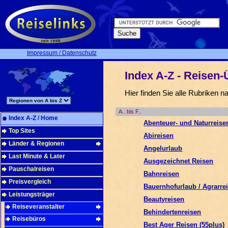
Impressum / Datenschutz
Index A-Z - Reisen-
Hier finden Sie alle Rubriken n
A.. bis F..
Index A-Z / Home
Abenteuer- und Naturreise
Top Sites
Abireisen
Länder & Regionen
Angelurlaub
Last Minute & Later
Ausgezeichnet Reisen
Pauschalreisen
Bahnreisen
Preisvergleich
Bauernhofurlaub / Agrarre
Leistungsträger
Beautyreisen
Reiseveranstalter
Behindertenreisen
Reisebüros
Best Ager Reisen (55plus)