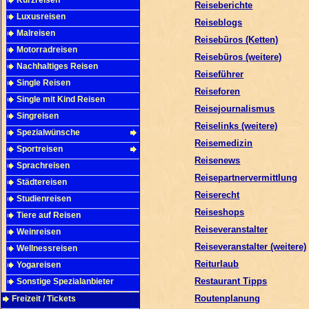
Kurzreisen
Reiseberichte
Luxusreisen
Reiseblogs
Malreisen
Reisebüros (Ketten)
Motorradreisen
Reisebüros (weitere)
Nachhaltiges Reisen
Reiseführer
Single Reisen
Reiseforen
Single mit Kind Reisen
Reisejournalismus
Singreisen
Reiselinks (weitere)
Spezialwünsche
Reisemedizin
Sportreisen
Reisenews
Sprachreisen
Reisepartnervermittlung
Städtereisen
Reiserecht
Studienreisen
Reiseshops
Tiere auf Reisen
Reiseveranstalter
Weinreisen
Reiseveranstalter (weitere)
Wellnessreisen
Reiturlaub
Yogareisen
Restaurant Tipps
Sonstige Spezialanbieter
Routenplanung
Freizeit / Tickets