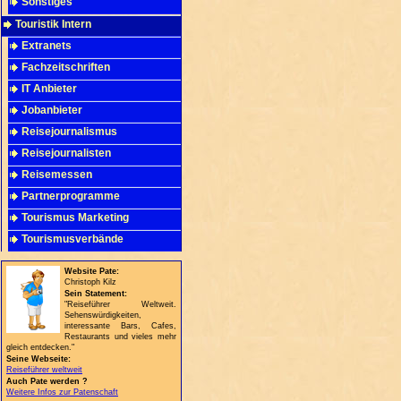
Sonstiges
Touristik Intern
Extranets
Fachzeitschriften
IT Anbieter
Jobanbieter
Reisejournalismus
Reisejournalisten
Reisemessen
Partnerprogramme
Tourismus Marketing
Tourismusverbände
Website Pate:
Christoph Kilz
Sein Statement:
"Reiseführer Weltweit.
Sehenswürdigkeiten,
interessante Bars, Cafes,
Restaurants und vieles mehr
gleich entdecken."
Seine Webseite:
Reiseführer weltweit
Auch Pate werden ?
Weitere Infos zur Patenschaft