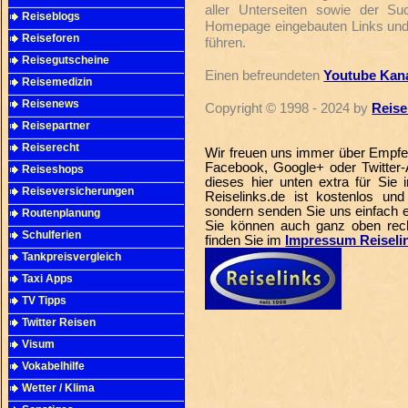
aller Unterseiten sowie der Suc
Reiseblogs
Homepage eingebauten Links und f
Reiseforen
führen.
Reisegutscheine
Einen befreundeten
Youtube Kana
Reisemedizin
Reisenews
Copyright © 1998 - 2024 by
Reise
Reisepartner
Reiserecht
Wir freuen uns immer über Empfe
Facebook, Google+ oder Twitter-
Reiseshops
dieses hier unten extra für Sie
Reiseversicherungen
Reiselinks.de ist kostenlos und
sondern senden Sie uns einfach 
Routenplanung
Sie können auch ganz oben rech
Schulferien
finden Sie im
Impressum Reiseli
Tankpreisvergleich
Taxi Apps
TV Tipps
Twitter Reisen
Visum
Vokabelhilfe
Wetter / Klima