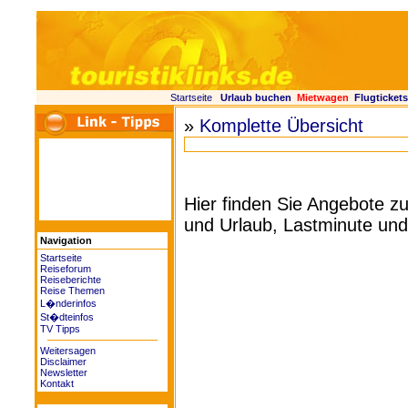
Startseite
Urlaub buchen
Mietwagen
Flugtickets
»
Komplette Übersicht
Hier finden Sie Angebote
und Urlaub, Lastminute und
Navigation
Startseite
Reiseforum
Reiseberichte
Reise Themen
L�nderinfos
St�dteinfos
TV Tipps
Weitersagen
Disclaimer
Newsletter
Kontakt