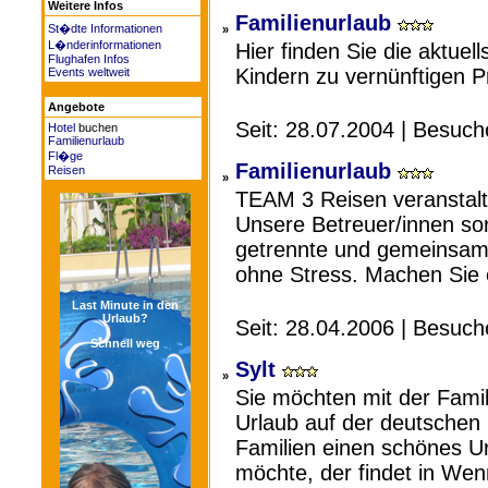
Weitere Infos
Familienurlaub
St�dte Informationen
»
L�nderinformationen
Hier finden Sie die aktue
Flughafen Infos
Kindern zu vernünftigen P
Events weltweit
Angebote
Seit: 28.07.2004 | Besuc
Hotel
buchen
Familienurlaub
Fl�ge
Familienurlaub
Reisen
»
TEAM 3 Reisen veranstalte
Unsere Betreuer/innen sor
getrennte und gemeinsam
ohne Stress. Machen Sie 
Last Minute in den
Urlaub?
Seit: 28.04.2006 | Besuc
Schnell weg
Sylt
»
Sie möchten mit der Famil
Urlaub auf der deutschen N
Familien einen schönes Ur
möchte, der findet in We