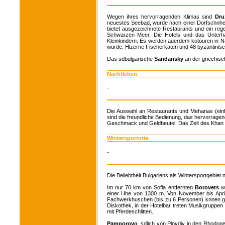
Wegen ihres hervorragenden Klimas sind
Dru
neuestes Seebad, wurde nach einer Dorfschnhei
bietet ausgezeichnete Restaurants und ein reg
Schwarzen Meer. Die Hotels und das Unterha
Kleinkindern. Es werden auerdem kotouren in Na
wurde. Hlzerne Fischerkaten und 48 byzantinisc
Das sdbulgarische
Sandansky
an der griechis
Nachtleben
-
Die Auswahl an Restaurants und Mehanas (einhei
sind die freundliche Bedienung, das hervorrage
Geschmack und Geldbeutel. Das Zelt des Khan a
Wintersportorte
-
Die Beliebtheit Bulgariens als Wintersportgebie
Im nur 70 km von Sofia entfernten
Borovets
wu
einer Hhe von 1300 m. Von November bis April
Fachwerkhuschen (bis zu 6 Personen) knnen gem
Diskothek, in der Hotelbar treten Musikgruppen
mit Pferdeschlitten.
Pamporovo
, sdlich von Plovdiv in den Rhodop