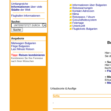
Umfangreiche
Informationen über Bulgarien
Informationen
über viele
Reisewarnungen
Städte
der Welt
Kontakt-Adressen
Klima
Flughafen Informationen
Reisepass / Visum
Gesundheitssystem
Suche:
Feiertage
Unterkunft
Flugtickets Bulgarien
Angebote
Bu
Mietwagen Bulgarien
Flüge Bulgarien
Last Minute Reisen
Hier 
Tipp:
Reisen kombinieren
Sie d
Kombinieren Sie Ihre Fernreise
nach Ihren Wünschen
»
Su
Hier 
buch
»
Fl
»
Mi
Erku
»
Mi
Urlaubsorte & Ausflge
Sofia
-