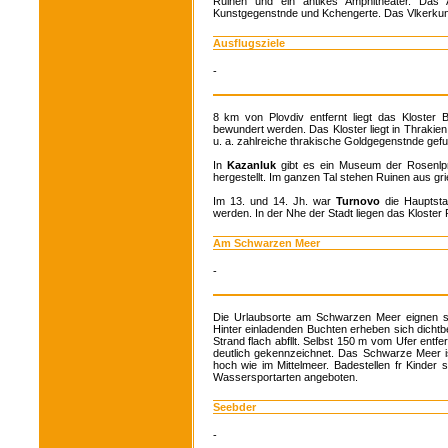
Ruinen und ein antikes Amphitheater. Das 
Kunstgegenstnde und Kchengerte. Das Vlkerkund
Ausflugsziele
-
8 km von Plovdiv entfernt liegt das Kloster
bewundert werden. Das Kloster liegt in Thrakie
u. a. zahlreiche thrakische Goldgegenstnde gef
In
Kazanluk
gibt es ein Museum der Rosenlprod
hergestellt. Im ganzen Tal stehen Ruinen aus grie
Im 13. und 14. Jh. war
Turnovo
die Hauptstad
werden. In der Nhe der Stadt liegen das Kloster
Am Schwarzen Meer
-
Die Urlaubsorte am Schwarzen Meer eignen sic
Hinter einladenden Buchten erheben sich dichtbew
Strand flach abfllt. Selbst 150 m vom Ufer entf
deutlich gekennzeichnet. Das Schwarze Meer is
hoch wie im Mittelmeer. Badestellen fr Kinder 
Wassersportarten angeboten.
Seebder
-