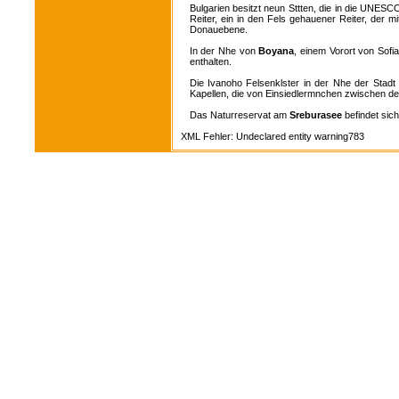
Bulgarien besitzt neun Sttten, die in die UNE
Reiter, ein in den Fels gehauener Reiter, der 
Donauebene.
In der Nhe von
Boyana
, einem Vorort von Sofi
enthalten.
Die Ivanoho Felsenklster in der Nhe der Stad
Kapellen, die von Einsiedlermnchen zwischen de
Das Naturreservat am
Sreburasee
befindet sic
XML Fehler: Undeclared entity warning783