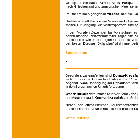
wichtigsten Skipisten. Pamporovo ist Europas 
nach Griechenland und zum gischen Meer sehe
Im 1800 m hoch gelegenen
Vitosha
, das die Hau
Die kleine Stadt
Bansko
im Sdwesten Bulgariens
stehen zur Verfgung. Alle Wintersportorte sind s
In den Monaten Dezember bis April schneit es
geben manche Reiseveranstalter sogar eine Schn
traditionellen Wintersportregionen, aber die v
den besten Europas. Skilanglauf wird immer beli
Spezialreisen
-
Besonders zu empfehlen sind
Donau-Kreuzf
sieben Lnder die Donau hinabfahren. Die Reis
Angebot. Nach Beendigung der Donaufahrt kan
in den Bergen seinen Urlaub fortsetzen.
Wanderurlaub
wird immer beliebter. Man kan
der Museumsstadt
Koprivstiza
(stlich von Sofi
Neben den offensichtlichen Touristenattrakt
traditionsreicher Geschichte, die sich fr einen Ku
Weltkulturerbe
-