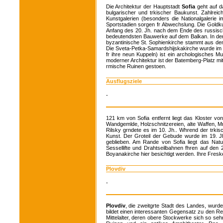
Die Architektur der Hauptstadt
Sofia
geht auf da
bulgarischer und trkischer Baukunst. Zahlre
Kunstgalerien (besonders die Nationalgalerie 
Sportstadien sorgen fr Abwechslung. Die Goldku
Anfang des 20. Jh. nach dem Ende des russisch-
bedeutendsten Bauwerke auf dem Balkan. In der
byzantinische St. Sophienkirche stammt aus dem 
Die Sveta-Petka-Samardshijskakirche wurde im 1
fr ihre neun Kuppeln) ist ein archologisches M
moderner Architektur ist der Batemberg-Platz 
rmische Ruinen gestoen.
Ausflugsziele
-
121 km von Sofia entfernt liegt das Kloster v
Wandgemlde, Holzschnitzereien, alte Waffen, 
Rilsky grndete es im 10. Jh.. Whrend der trki
Kunst. Der Groteil der Gebude wurde im 19. Jh
geblieben. Am Rande von Sofia liegt das Natu
Sessellifte und Drahtseilbahnen fhren auf den 
Boyanakirche hier besichtigt werden. Ihre Fresk
Plovdiv
-
Plovdiv
, die zweitgrte Stadt des Landes, wurde
bildet einen interessanten Gegensatz zu den 
Mittelalter, deren obere Stockwerke sich so seh