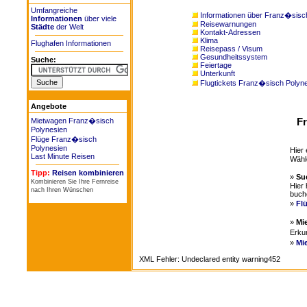
Umfangreiche
Informationen über Franz�sisc
Informationen
über viele
Reisewarnungen
Städte
der Welt
Kontakt-Adressen
Klima
Flughafen Informationen
Reisepass / Visum
Gesundheitssystem
Suche:
Feiertage
Unterkunft
Flugtickets Franz�sisch Polyn
Angebote
Fr
Mietwagen Franz�sisch
Polynesien
Flüge Franz�sisch
Polynesien
Hier 
Last Minute Reisen
Wähl
Tipp:
Reisen kombinieren
»
Su
Kombinieren Sie Ihre Fernreise
Hier 
nach Ihren Wünschen
buch
»
Fl
»
Mi
Erku
»
Mi
XML Fehler: Undeclared entity warning452