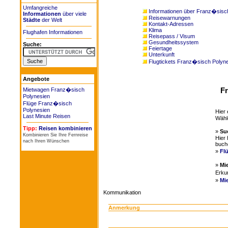
Umfangreiche
Informationen über Franz�sisc
Informationen
über viele
Reisewarnungen
Städte
der Welt
Kontakt-Adressen
Klima
Flughafen Informationen
Reisepass / Visum
Gesundheitssystem
Suche:
Feiertage
Unterkunft
Flugtickets Franz�sisch Polyn
Angebote
Fr
Mietwagen Franz�sisch
Polynesien
Flüge Franz�sisch
Polynesien
Hier 
Last Minute Reisen
Wähl
Tipp:
Reisen kombinieren
»
Su
Kombinieren Sie Ihre Fernreise
Hier 
nach Ihren Wünschen
buch
»
Fl
»
Mi
Erku
»
Mi
Kommunikation
Anmerkung