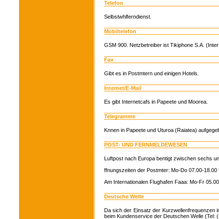
Telefon
Selbstwhlferndienst.
Mobiltelefon
GSM 900. Netzbetreiber ist Tikiphone S.A. (Inter
Fax
Gibt es in Postmtern und einigen Hotels.
Internet/E-Mail
Es gibt Internetcafs in Papeete und Moorea.
Telegramme
Knnen in Papeete und Uturoa (Raiatea) aufgege
POST- UND FERNMELDEWESEN
Luftpost nach Europa bentigt zwischen sechs u
ffnungszeiten der Postmter: Mo-Do 07.00-18.00 
Am Internationalen Flughafen Faaa: Mo-Fr 05.0
Deutsche Welle
Da sich der Einsatz der Kurzwellenfrequenzen im
beim Kundenservice der Deutschen Welle (Tel: (