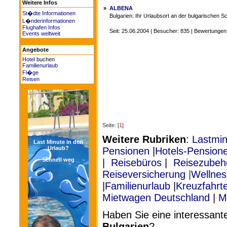
Weitere Infos
»
ALBENA
St�dte Informationen
Bulgarien: Ihr Urlaubsort an der bulgarischen
L�nderinformationen
Flughafen Infos
Seit: 25.06.2004 | Besucher: 835 | Bewertungen
Events weltweit
Angebote
Hotel
buchen
Familienurlaub
Fl�ge
Reisen
Seite: [
1
]
Weitere Rubriken
:
Lastmin
Last Minute in den
Urlaub?
Pensionen
|
Hotels-Pension
Schnell weg
|
Reisebüros
|
Reisezubeh
Reiseversicherung
|
Wellnes
|
Familienurlaub
|
Kreuzfahrte
Mietwagen Deutschland
|
M
Haben Sie eine interessan
Bulgarien
?