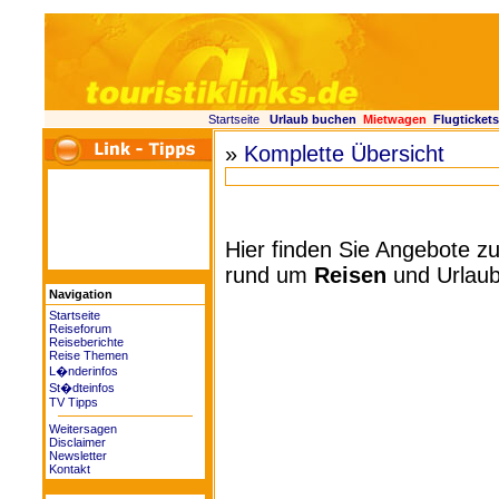
Startseite
Urlaub buchen
Mietwagen
Flugtickets
»
Komplette Übersicht
Hier finden Sie Angebote
rund um
Reisen
und Urlaub
Navigation
Startseite
Reiseforum
Reiseberichte
Reise Themen
L�nderinfos
St�dteinfos
TV Tipps
Weitersagen
Disclaimer
Newsletter
Kontakt