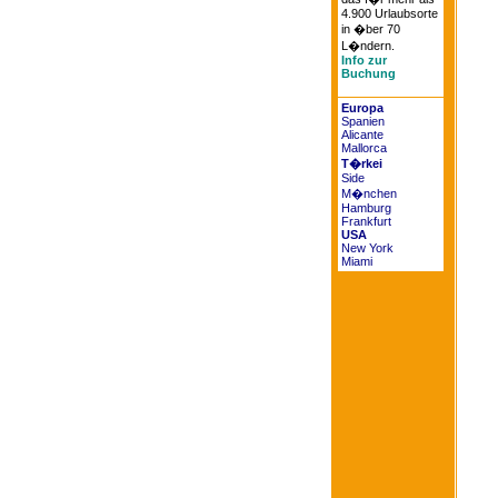
4.900 Urlaubsorte
in �ber 70
L�ndern.
Info zur
Buchung
Europa
Spanien
Alicante
Mallorca
T�rkei
Side
M�nchen
Hamburg
Frankfurt
USA
New York
Miami