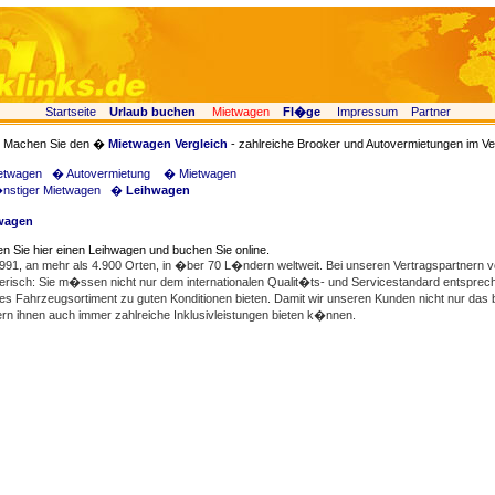
Startseite
Urlaub buchen
Mietwagen
Fl�ge
Impressum
Partner
Machen Sie den �
Mietwagen Vergleich
- zahlreiche Brooker und Autovermietungen im Ver
etwagen
� Autovermietung
� Mietwagen
stiger Mietwagen
�
Leihwagen
wagen
n Sie hier einen Leihwagen und buchen Sie online.
1991, an mehr als 4.900 Orten, in �ber 70 L�ndern weltweit. Bei unseren Vertragspartnern vo
risch: Sie m�ssen nicht nur dem internationalen Qualit�ts- und Servicestandard entsprec
s Fahrzeugsortiment zu guten Konditionen bieten. Damit wir unseren Kunden nicht nur das
rn ihnen auch immer zahlreiche Inklusivleistungen bieten k�nnen.