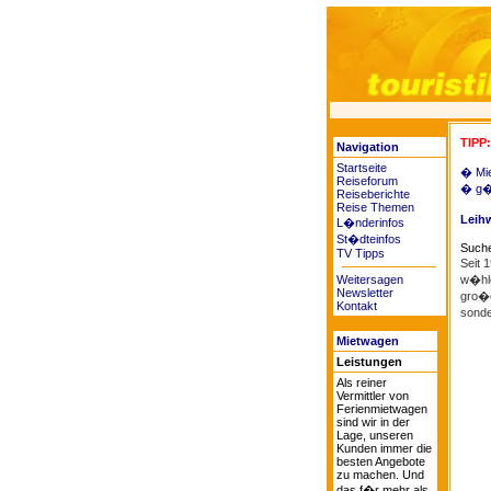
TIPP:
Navigation
Startseite
� Mi
Reiseforum
� g�n
Reiseberichte
Reise Themen
Leih
L�nderinfos
St�dteinfos
Suche
TV Tipps
Seit 
Weitersagen
w�hle
Newsletter
gro�e
Kontakt
sonde
Mietwagen
Leistungen
Als reiner
Vermittler von
Ferienmietwagen
sind wir in der
Lage, unseren
Kunden immer die
besten Angebote
zu machen. Und
das f�r mehr als