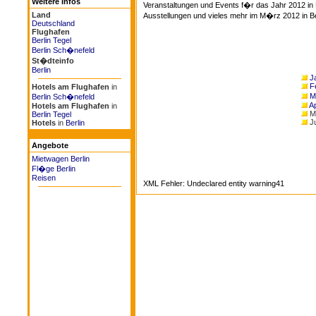
Weitere Infos
Veranstaltungen und Events f�r das Jahr 2012 in
Land
Ausstellungen und vieles mehr im M�rz 2012 in Be
Deutschland
Flughafen
Berlin Tegel
Berlin Sch�nefeld
St�dteinfo
Berlin
Ja
F
Hotels am Flughafen
in
M
Berlin Sch�nefeld
Ap
Hotels am Flughafen
in
M
Berlin Tegel
Ju
Hotels
in
Berlin
Angebote
Mietwagen Berlin
Fl�ge Berlin
Reisen
XML Fehler: Undeclared entity warning41