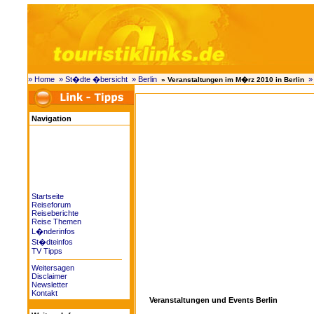
» Home
» St�dte �bersicht
» Berlin
» Veranstaltungen im M�rz 2010 in Berlin
Navigation
Startseite
Reiseforum
Reiseberichte
Reise Themen
L�nderinfos
St�dteinfos
TV Tipps
Weitersagen
Disclaimer
Newsletter
Kontakt
Veranstaltungen und Events Berlin