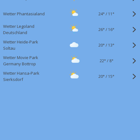
24°
/
Wetter Phantasialand
11°
Wetter Legoland
26°
/
16°
Deutschland
Wetter Heide-Park
20°
/
13°
Soltau
Wetter Movie Park
22°
/
8°
Germany Bottrop
Wetter Hansa-Park
20°
/
15°
Sierksdorf