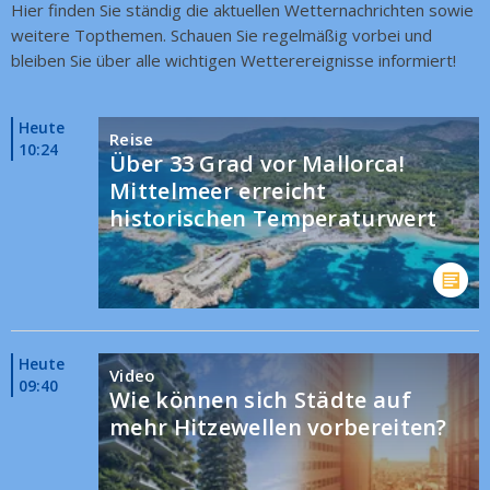
Hier finden Sie ständig die aktuellen Wetternachrichten sowie
weitere Topthemen. Schauen Sie regelmäßig vorbei und
bleiben Sie über alle wichtigen Wetterereignisse informiert!
Heute
Reise
10:24
Über 33 Grad vor Mallorca!
Mittelmeer erreicht
historischen Temperaturwert
Heute
Video
09:40
Wie können sich Städte auf
mehr Hitzewellen vorbereiten?