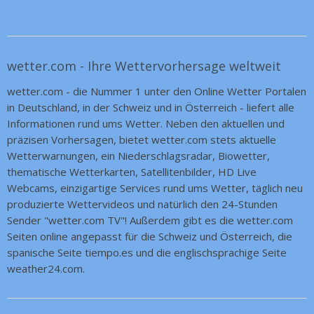
Heute
Video
04:01
Wetter heute: Kühler Morgen,
angenehmer Tag
wetter.com - Ihre Wettervorhersage weltweit
wetter.com - die Nummer 1 unter den Online Wetter Portalen
in Deutschland, in der Schweiz und in Österreich - liefert alle
Informationen rund ums Wetter. Neben den aktuellen und
präzisen Vorhersagen, bietet wetter.com stets aktuelle
Wetterwarnungen, ein Niederschlagsradar, Biowetter,
thematische Wetterkarten, Satellitenbilder, HD Live
ANZEIGE
TIPP
Webcams, einzigartige Services rund ums Wetter, täglich neu
Alles für die perfekte
produzierte Wettervideos und natürlich den 24-Stunden
Heckenpflege
Sender "wetter.com TV"! Außerdem gibt es die wetter.com
Seiten online angepasst für die Schweiz und Österreich, die
spanische Seite tiempo.es und die englischsprachige Seite
weather24.com.