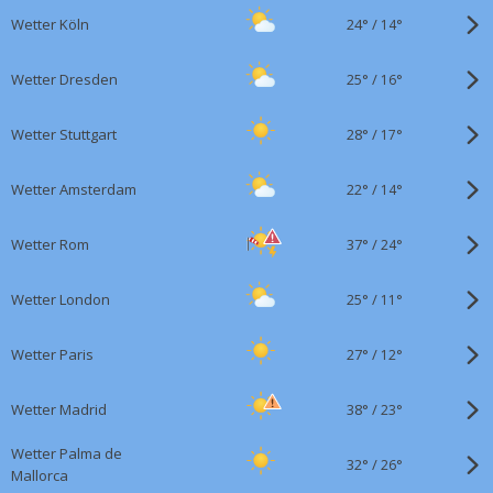
Di. 04.08.
Klima
24°
/
Wetter Köln
14°
15:30
Wetter Hundstage 2026:
Nächste Hitzewelle im
25°
/
Wetter Dresden
16°
Anmarsch
28°
/
Wetter Stuttgart
17°
22°
/
Wetter Amsterdam
14°
37°
/
Wetter Rom
24°
25°
/
Wetter London
11°
27°
/
Wetter Paris
12°
38°
/
Wetter Madrid
23°
Wetter Palma de
32°
/
26°
Mallorca