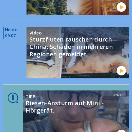
Heute
Video
09:07
Sturzfluten rauschen durch
China: Schäden in mehreren
Regionen gemeldet
ANZEIGE
TIPP
Riesen-Ansturm auf Mini -
Hörgerät.