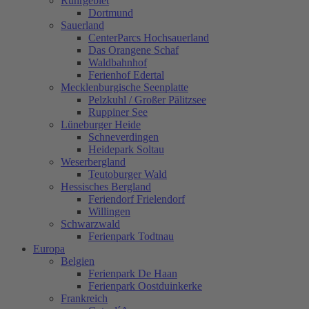
Ruhrgebiet
Dortmund
Sauerland
CenterParcs Hochsauerland
Das Orangene Schaf
Waldbahnhof
Ferienhof Edertal
Mecklenburgische Seenplatte
Pelzkuhl / Großer Pälitzsee
Ruppiner See
Lüneburger Heide
Schneverdingen
Heidepark Soltau
Weserbergland
Teutoburger Wald
Hessisches Bergland
Feriendorf Frielendorf
Willingen
Schwarzwald
Ferienpark Todtnau
Europa
Belgien
Ferienpark De Haan
Ferienpark Oostduinkerke
Frankreich