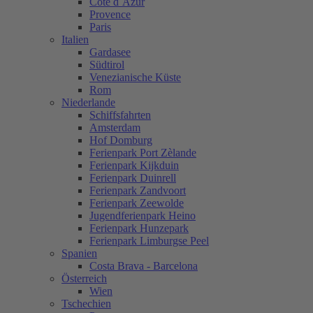
Cote d´Azur
Provence
Paris
Italien
Gardasee
Südtirol
Venezianische Küste
Rom
Niederlande
Schiffsfahrten
Amsterdam
Hof Domburg
Ferienpark Port Zèlande
Ferienpark Kijkduin
Ferienpark Duinrell
Ferienpark Zandvoort
Ferienpark Zeewolde
Jugendferienpark Heino
Ferienpark Hunzepark
Ferienpark Limburgse Peel
Spanien
Costa Brava - Barcelona
Österreich
Wien
Tschechien