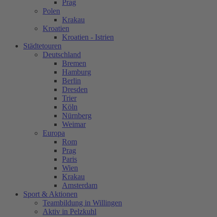
Prag
Polen
Krakau
Kroatien
Kroatien - Istrien
Städtetouren
Deutschland
Bremen
Hamburg
Berlin
Dresden
Trier
Köln
Nürnberg
Weimar
Europa
Rom
Prag
Paris
Wien
Krakau
Amsterdam
Sport & Aktionen
Teambildung in Willingen
Aktiv in Pelzkuhl