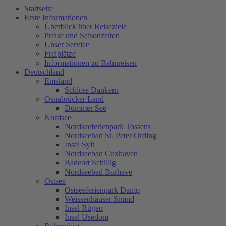
Startseite
Erste Informationen
Überblick über Reiseziele
Preise und Saisonzeiten
Unser Service
Freiplätze
Informationen zu Bahnreisen
Deutschland
Emsland
Schloss Dankern
Osnabrücker Land
Dümmer See
Nordsee
Nordseeferienpark Tossens
Nordseebad St. Peter Ording
Insel Sylt
Nordseebad Cuxhaven
Badeort Schillig
Nordseebad Burhave
Ostsee
Ostseeferienpark Damp
Weissenhäuser Strand
Insel Rügen
Insel Usedom