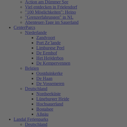
Action am Dümmer See
Viel entdecken in Frielendorf
"100 Möglichkeiten": Heino
"Grenzerfahrungen" in NL
Abenteuer-Tage im Sauerland
CenterParcs
Niederlande
Zandvoort
Port Ze´lande
Limburgse Peel
De Eemhof
Het Heijderbos
De Kempervennen
Belgien
Oostduinkerke
De Haan
De Vossemeren
Deutschland
Nordseeküste
Lüneburger Heide
Hochsauerland
Bostalsee
Allgäu
Landal Ferienparks
Deutschland